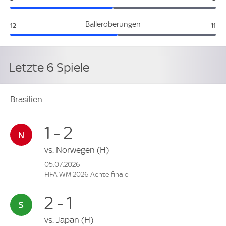
Brasilien:
Süd
Balleroberungen
12
11
Letzte 6 Spiele
Brasilien
1 - 2
vs.
Norwegen
(H)
05.07.2026
FIFA WM 2026 Achtelfinale
2 - 1
vs.
Japan
(H)