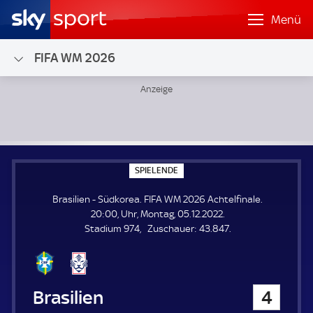
Menü
FIFA WM 2026
Brasilien - Südkorea; FIFA WM 2026 Achtelfinale
S
SPIELENDE
P
I
Brasilien - Südkorea. FIFA WM 2026 Achtelfinale.
E
L
20:00, Uhr, Montag, 05.12.2022.
E
Z
Stadium 974
Zuschauer:
43.847.
N
D
u
E
s
c
h
Brasilien
4
a