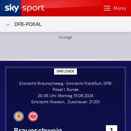
Menü
DFB-POKAL
Eintracht Braunschweig - Eintracht Frankfurt; DFB-Pokal 1
S
SPIELENDE
P
I
Eintracht Braunschweig - Eintracht Frankfurt. DFB-
E
L
Pokal 1. Runde.
E
20:45, Uhr, Montag, 19.08.2024.
N
D
Z
Eintracht-Stadion
Zuschauer:
21.201.
E
u
s
c
h
Eintracht Braunschweig
1