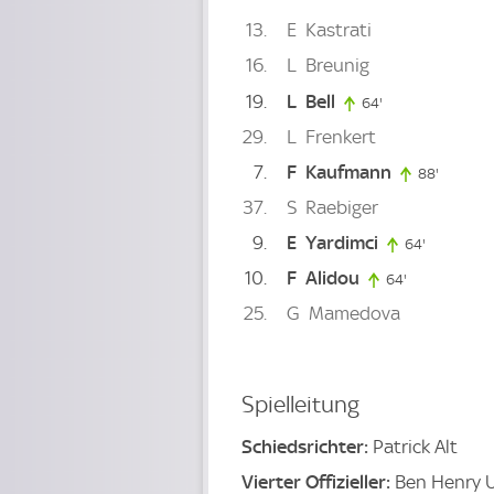
13
E
Kastrati
16
L
Breunig
19
L
Bell
64'
64. minute
29
L
Frenkert
7
F
Kaufmann
88'
88. min
37
S
Raebiger
9
E
Yardimci
64'
64. minut
10
F
Alidou
64'
64. minute
25
G
Mamedova
Spielleitung
Schiedsrichter:
Patrick Alt
Vierter Offizieller:
Ben Henry 