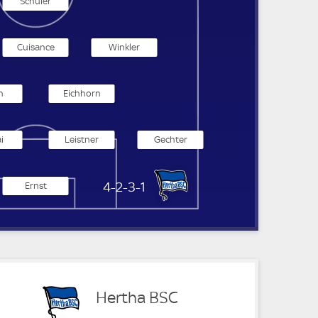
Schuler
Cuisance
Winkler
n
Eichhorn
i
Leistner
Gechter
Hertha BSC
4-2-3-1
Ernst
Hertha BSC