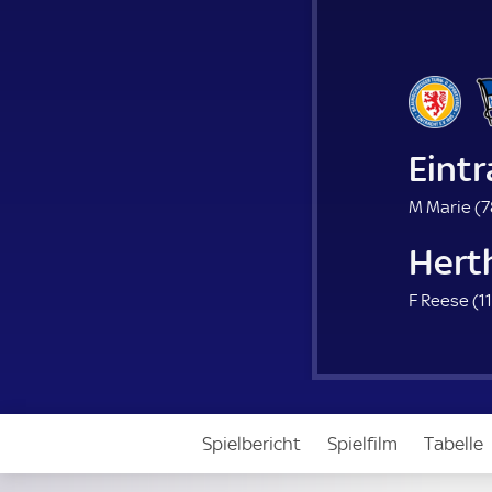
Eint
M Marie (
7
Hert
F Reese (
11
Spielbericht
Spielfilm
Tabelle