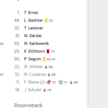
1
T
Ernst
nute
44
L
Gechter
74. minute
74'
37
T
Leistner
31
M
Dárdai
33
M
Karbownik
64'
64. minute
23
K
Eichhorn
73. minute
73'
30
P
Seguin
94. minute
90+4'
22
M
Winkler
68'
68. minute
10
M
Cuisance
inute
64'
64. minute
86'
86. minute
11
F
Reese
(c)
minute
10. minute
11. minute
10'
11'
86'
86. minute
18
J
Schuler
79'
79. minute
Reservebank