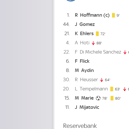
1
R
Hoffmann
(c)
9. mi
9'
44
J
Gomez
21
K
Ehlers
72. minute
72'
4
A
Hoti
88'
88. minute
22
F
Di Michele Sanchez
6
F
Flick
8
M
Aydin
30
R
Heusser
64'
64. minute
20
L
Tempelmann
63. m
63'
15
M
Marie
78. minute
80. 
78'
80'
11
J
Mijatovic
Reservebank