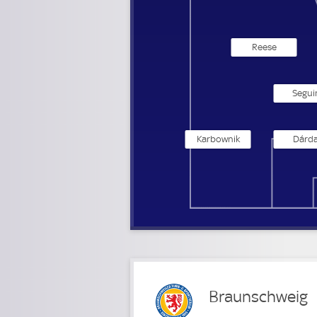
Reese
Segui
Karbownik
Dárda
Braunschweig