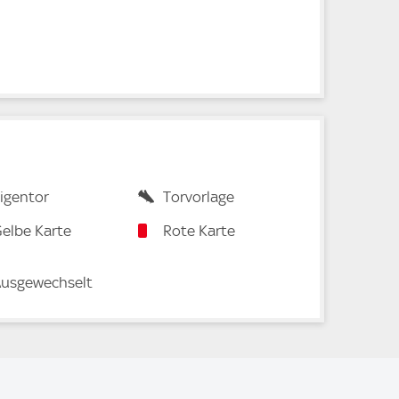
igentor
Torvorlage
elbe Karte
Rote Karte
usgewechselt