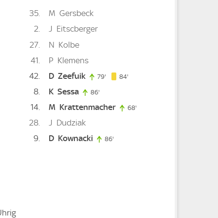
35
M
Gersbeck
2
J
Eitscberger
27
N
Kolbe
41
P
Klemens
42
D
Zeefuik
84. minute
ute
79'
79. minute
84'
8
K
Sessa
86'
86. minute
14
M
Krattenmacher
e
68'
68. minute
28
J
Dudziak
9
D
Kownacki
86'
86. minute
Uhrig