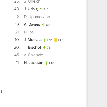
26
S
Ulreich
40
J
Urbig
45'
45. minute
2
D
Upamecano
19
A
Davies
te
69'
69. minute
21
H
Ito
10
J
Musiala
80. minute
69'
69. minute
80'
20
T
Bischof
76'
76. minute
45
A
Pavlovic
11
N
Jackson
te
86'
86. minute
rt