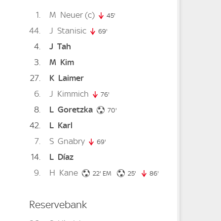
1
M
Neuer
(c)
45'
45. minute
44
J
Stanisic
nute
69'
69. minute
4
J
Tah
3
M
Kim
27
K
Laimer
6
J
Kimmich
76'
76. minute
8
L
Goretzka
70. minute
70'
42
L
Karl
7
S
Gnabry
69'
69. minute
14
L
Díaz
9
H
Kane
22. minute
25. minute
22'
EM
25'
86'
86. minute
Reservebank