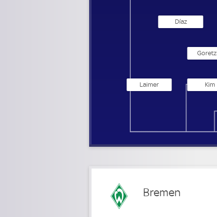
Díaz
Goretz
Laimer
Kim
Bremen