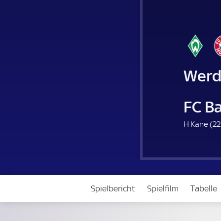
Werd
FC B
H Kane (
22
Spielbericht
Spielfilm
Tabelle