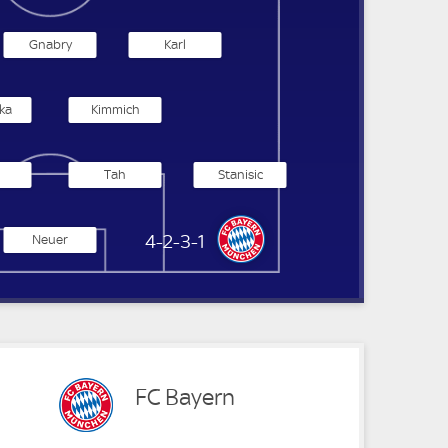
Gnabry
Karl
ka
Kimmich
Tah
Stanisic
FC Bayern München
4-2-3-1
Neuer
FC Bayern