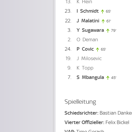
13
K
Hein
23
I
Schmidt
65'
65. minute
22
J
Malatini
61'
61. minute
3
Y
Sugawara
79'
79. minu
2
O
Deman
24
P
Covic
65'
65. minute
19
J
Milosevic
9
K
Topp
7
S
Mbangula
45'
45. minu
Spielleitung
Schiedsrichter:
Bastian Danke
Vierter Offizieller:
Felix Bickel
VAR:
Timo Gerach