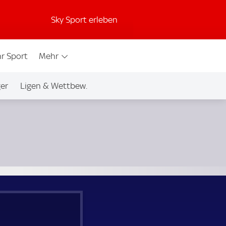
Sky Sport erleben
r Sport
Mehr
ger
Ligen & Wettbew.