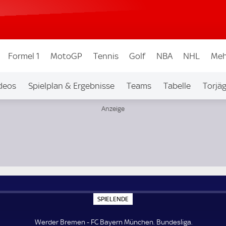
Formel 1
MotoGP
Tennis
Golf
NBA
NHL
Meh
deos
Spielplan & Ergebnisse
Teams
Tabelle
Torjä
S
SPIELENDE
P
I
E
Werder Bremen - FC Bayern München. Bundesliga.