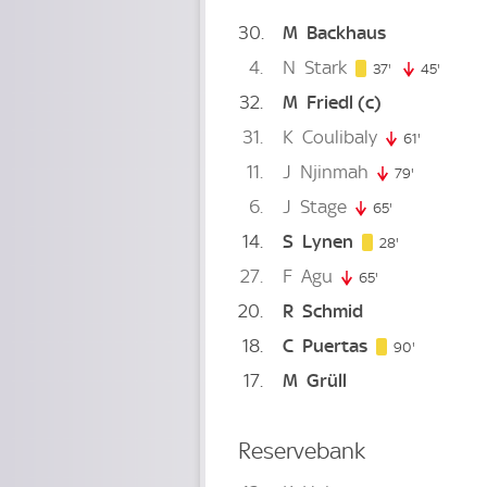
30
M
Backhaus
4
N
Stark
37. minute
37'
45'
45. mi
32
M
Friedl
(c)
31
K
Coulibaly
61'
61. minute
11
J
Njinmah
79'
79. minute
6
J
Stage
65'
65. minute
14
S
Lynen
28. minute
28'
27
F
Agu
65'
65. minute
20
R
Schmid
18
C
Puertas
90. minute
90'
17
M
Grüll
Reservebank