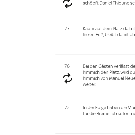
schöpft Daniel Thioune se
77'
Kaum auf dem Platz da tri
linken Fuß, bleibt damit a
76'
Bei den Gästen verlässt d
Kimmich den Platz, wird du
Kimmich von Manuel Neuer
weiter.
72'
In der Folge haben die M
für die Bremer ab sofort