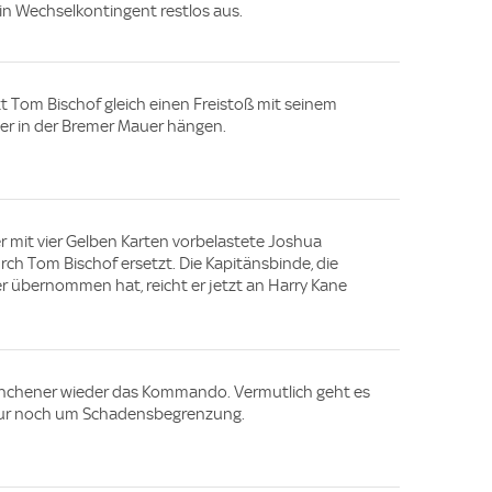
in Wechselkontingent restlos aus.
tt Tom Bischof gleich einen Freistoß mit seinem
ber in der Bremer Mauer hängen.
er mit vier Gelben Karten vorbelastete Joshua
rch Tom Bischof ersetzt. Die Kapitänsbinde, die
 übernommen hat, reicht er jetzt an Harry Kane
ünchener wieder das Kommando. Vermutlich geht es
 nur noch um Schadensbegrenzung.