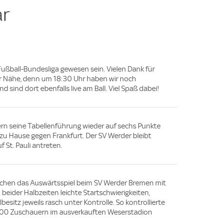
r
Fußball-Bundesliga gewesen sein. Vielen Dank für
der Nähe, denn um 18:30 Uhr haben wir noch
sind dort ebenfalls live am Ball. Viel Spaß dabei!
ern seine Tabellenführung wieder auf sechs Punkte
 zu Hause gegen Frankfurt. Der SV Werder bleibt
 St. Pauli antreten.
nchen das Auswärtsspiel beim SV Werder Bremen mit
 beider Halbzeiten leichte Startschwierigkeiten,
besitz jeweils rasch unter Kontrolle. So kontrollierte
1.800 Zuschauern im ausverkauften Weserstadion