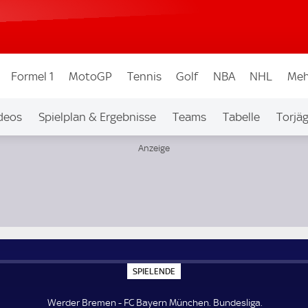
Formel 1
MotoGP
Tennis
Golf
NBA
NHL
Meh
deos
Spielplan & Ergebnisse
Teams
Tabelle
Torjä
S
SPIELENDE
P
I
E
Werder Bremen - FC Bayern München. Bundesliga.