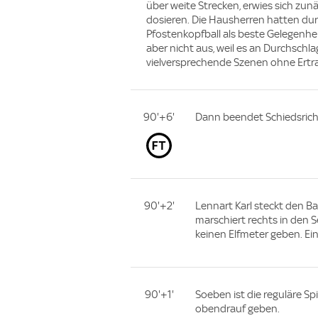
über weite Strecken, erwies sich zun
dosieren. Die Hausherren hatten du
Pfostenkopfball als beste Gelegenhe
aber nicht aus, weil es an Durchschla
vielversprechende Szenen ohne Ertr
90'+6'
Dann beendet Schiedsricht
90'+2'
Lennart Karl steckt den Bal
marschiert rechts in den 
keinen Elfmeter geben. Ein 
90'+1'
Soeben ist die reguläre Sp
obendrauf geben.