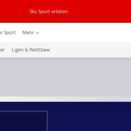
Sky Sport erleben
r Sport
Mehr
ger
Ligen & Wettbew.