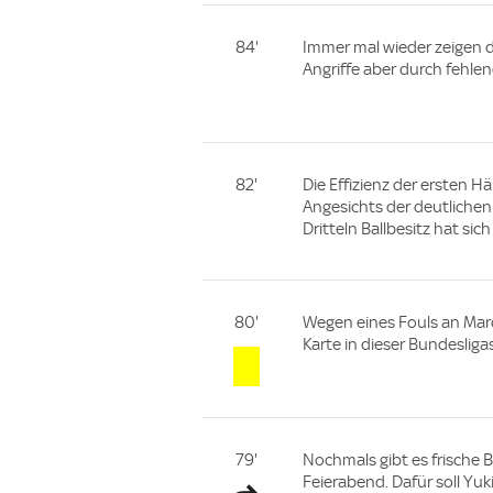
84'
Immer mal wieder zeigen d
Angriffe aber durch fehle
82'
Die Effizienz der ersten H
Angesichts der deutlichen
Dritteln Ballbesitz hat sich
80'
Wegen eines Fouls an Marco
Karte in dieser Bundesliga
79'
Nochmals gibt es frische 
Feierabend. Dafür soll Yu