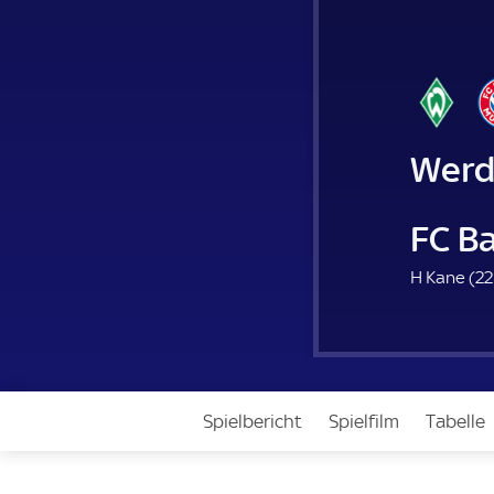
Werd
FC B
H Kane (
22
Spielbericht
Spielfilm
Tabelle