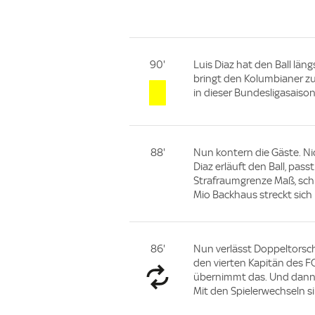
90'
Luis Diaz hat den Ball län
bringt den Kolumbianer zu 
in dieser Bundesligasaison
88'
Nun kontern die Gäste. Nic
Diaz erläuft den Ball, pas
Strafraumgrenze Maß, schi
Mio Backhaus streckt sich 
86'
Nun verlässt Doppeltorsch
den vierten Kapitän des FC
übernimmt das. Und dann 
Mit den Spielerwechseln s