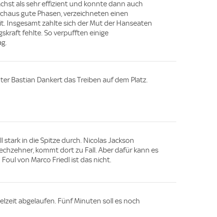
ächst als sehr effizient und konnte dann auch
rchaus gute Phasen, verzeichneten einen
it. Insgesamt zahlte sich der Mut der Hanseaten
gskraft fehlte. So verpufften einige
ag.
er Bastian Dankert das Treiben auf dem Platz.
l stark in die Spitze durch. Nicolas Jackson
Sechzehner, kommt dort zu Fall. Aber dafür kann es
Foul von Marco Friedl ist das nicht.
ielzeit abgelaufen. Fünf Minuten soll es noch