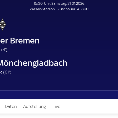
L
15:30, Uhr, Samstag, 31.01.2026.
E
Z
Weser-Stadion
Zuschauer:
41.800.
N
D
u
E
s
c
h
a
er Bremen
u
e
9
+4'
)
r
4
 Mönchengladbach
.
m
6
c (
61'
)
i
1
n
.
u
m
t
i
e
n
Daten
Aufstellung
Live
u
t