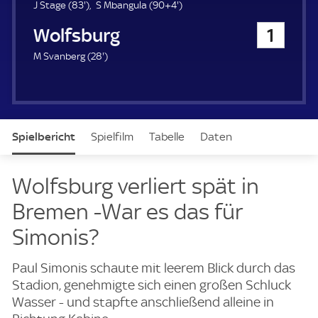
u
8
9
J Stage (
83'
)
S Mbangula (
90+4'
)
e
3
4
VfL Wolfsburg
1
r
.
.
m
m
2
M Svanberg (
28'
)
i
i
8
n
n
.
u
u
m
t
t
i
e
e
n
Spielbericht
Spielfilm
Tabelle
Daten
u
t
e
Aufstellung
Live
Wolfsburg verliert spät in
Bremen -War es das für
Simonis?
Paul Simonis schaute mit leerem Blick durch das
Stadion, genehmigte sich einen großen Schluck
Wasser - und stapfte anschließend alleine in