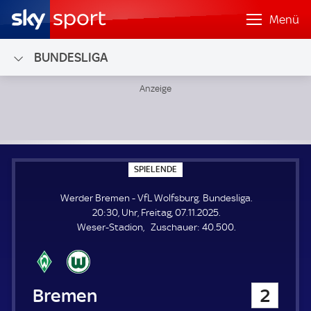
Menü
BUNDESLIGA
Werder Bremen - VfL Wolfsburg; Bundesliga
S
SPIELENDE
P
I
Werder Bremen - VfL Wolfsburg. Bundesliga.
E
L
20:30, Uhr, Freitag, 07.11.2025.
E
Z
Weser-Stadion
Zuschauer:
40.500.
N
D
u
E
s
c
h
Werder Bremen
2
a