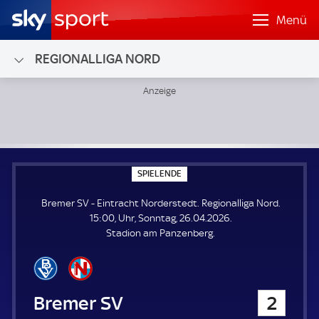
Menü
REGIONALLIGA NORD
Bremer SV - Eintracht Norderstedt; Regionalliga Nord
S
SPIELENDE
P
I
Bremer SV - Eintracht Norderstedt. Regionalliga Nord.
E
L
15:00, Uhr, Sonntag, 26.04.2026.
E
Stadion am Panzenberg.
N
D
E
Bremer SV
2