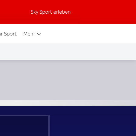
Sky Sport erleben
r Sport
Mehr