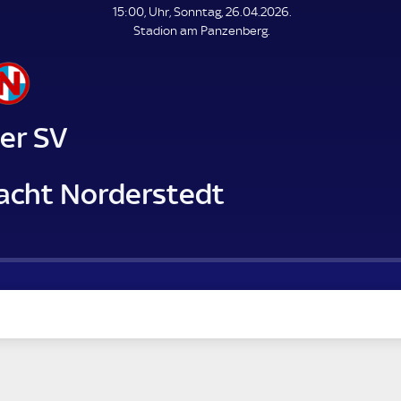
L
15:00, Uhr, Sonntag, 26.04.2026.
E
Stadion am Panzenberg.
N
D
E
er SV
racht Norderstedt