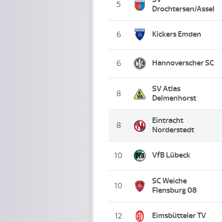
5
Drochtersen/Assel
Kickers Emden
6
Hannoverscher SC
6
SV Atlas
8
Delmenhorst
Eintracht
8
Norderstedt
VfB Lübeck
10
SC Weiche
10
Flensburg 08
Eimsbütteler TV
12