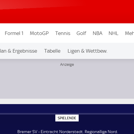
Formel 1
MotoGP
Tennis
Golf
NBA
NHL
Meh
lan & Ergebnisse
Tabelle
Ligen & Wettbew.
S
SPIELENDE
P
I
E
Bremer SV - Eintracht Norderstedt. Regionalliga Nord.