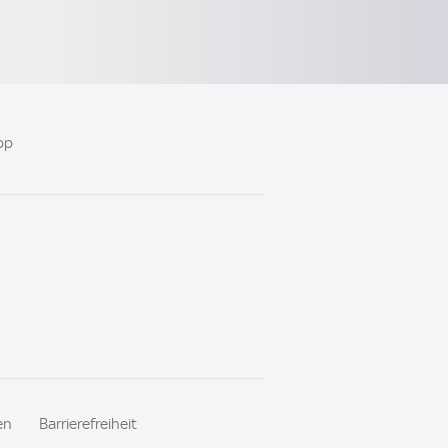
pp
en
Barrierefreiheit