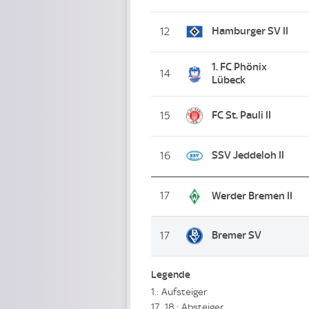
Hamburger SV II
12
1. FC Phönix
14
Lübeck
FC St. Pauli II
15
SSV Jeddeloh II
16
17
Werder Bremen II
Bremer SV
17
Legende
1.: Aufsteiger
17., 18.: Absteiger