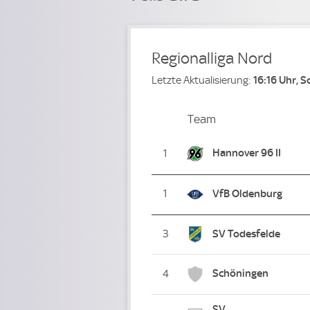
Regionalliga Nord
Letzte Aktualisierung:
16:16 Uhr, 
Team
Team
Platz
Hannover 96 II
1
1
VfB Oldenburg
3
SV Todesfelde
Schöningen
4
SV