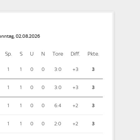
Sonntag, 02.08.2026
Sp.
Spiele
S
Siege
U
Unentschieden
N
Niederlagen
Tore
Tore
Diff.
Differenz
Pkte.
Punkte
1
1
0
0
3:0
+3
3
1
1
0
0
3:0
+3
3
1
1
0
0
6:4
+2
3
1
1
0
0
2:0
+2
3