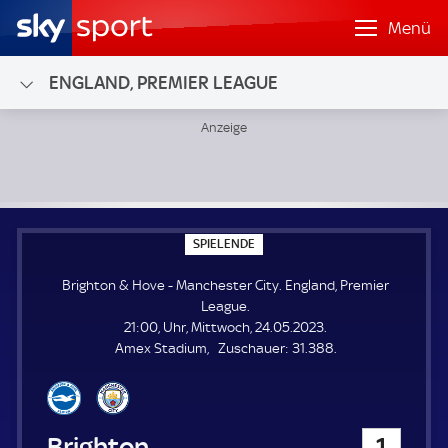
Menü
ENGLAND, PREMIER LEAGUE
Brighton & Hove - Manchester City; England, Premier Leag
S
SPIELENDE
P
I
Brighton & Hove - Manchester City. England, Premier
E
L
League.
E
21:00, Uhr, Mittwoch, 24.05.2023.
N
D
Z
Amex Stadium
Zuschauer:
31.388.
E
u
s
c
h
Brighton & Hove
1