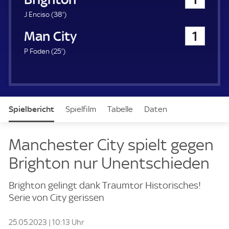
a
u
3
J Enciso (
38'
)
e
8
Manchester City
1
r
.
m
2
P Foden (
25'
)
i
5
n
.
u
m
t
i
e
n
Spielbericht
Spielfilm
Tabelle
Daten
u
t
e
Aufstellung
Manchester City spielt gegen
Brighton nur Unentschieden
Brighton gelingt dank Traumtor Historisches!
Serie von City gerissen
25.05.2023 | 10:13 Uhr