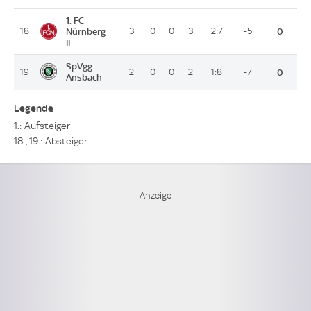
1. FC
18
Nürnberg
3
0
0
3
2:7
-5
0
II
SpVgg
19
2
0
0
2
1:8
-7
0
Ansbach
Legende
1.: Aufsteiger
18., 19.: Absteiger