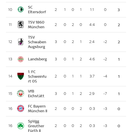
SC
10
2
1
0
1
1:1
0
3
Eltersdorf
TSV 1860
11
2
0
2
0
4:4
0
2
München
TSV
12
Schwaben
3
0
2
1
2:4
-2
2
Augsburg
Landsberg
13
3
0
1
2
4:6
-2
1
1. FC
14
Schweinfu
2
0
1
1
3:7
-4
1
rt 05
VfB
15
3
0
1
2
2:9
-7
1
Eichstätt
FC Bayern
16
2
0
0
2
0:3
-3
0
München II
SpVgg
16
Greuther
2
0
0
2
0:3
-3
0
Fürth II