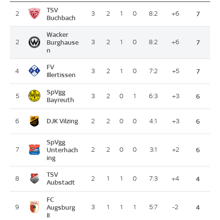
TSV
2
3
2
1
0
8:2
+6
7
Buchbach
Wacker
2
Burghause
3
2
1
0
8:2
+6
7
n
FV
4
3
2
1
0
7:2
+5
7
Illertissen
SpVgg
5
3
2
0
1
6:3
+3
6
Bayreuth
DJK Vilzing
6
2
2
0
0
4:1
+3
6
SpVgg
7
Unterhach
2
2
0
0
3:1
+2
6
ing
TSV
8
2
1
1
0
7:3
+4
4
Aubstadt
FC
9
Augsburg
3
1
1
1
5:7
-2
4
II