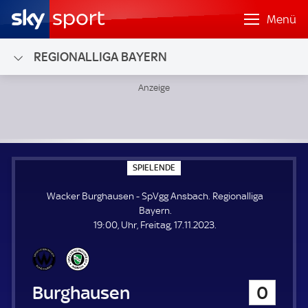
Menü
REGIONALLIGA BAYERN
Wacker Burghausen - SpVgg Ansbach; Regionalliga Bayern
S
SPIELENDE
P
I
Wacker Burghausen - SpVgg Ansbach. Regionalliga
E
L
Bayern.
E
19:00, Uhr, Freitag, 17.11.2023.
N
D
E
Wacker Burghausen
0