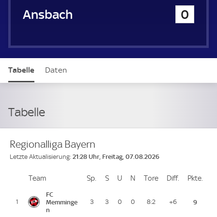
SpVgg Ansbach
0
Tabelle
Daten
Tabelle
Regionalliga Bayern
21:28 Uhr, Freitag, 07.08.2026
Letzte Aktualisierung:
Team
Team
Sp.
Spiele
S
Siege
U
Unentschieden
N
Niederlagen
Tore
Tore
Diff.
Differenz
Pkte.
Pun
Platz
FC
1
Memminge
3
3
0
0
8:2
+6
9
n