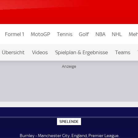
Formel 1
MotoGP
Tennis
Golf
NBA
NHL
Meh
Übersicht
Videos
Spielplan & Ergebnisse
Teams
Ligen & Wettbew.
Auf Sky
S
SPIELENDE
P
I
E
Burnley - Manchester City. England, Premier League.