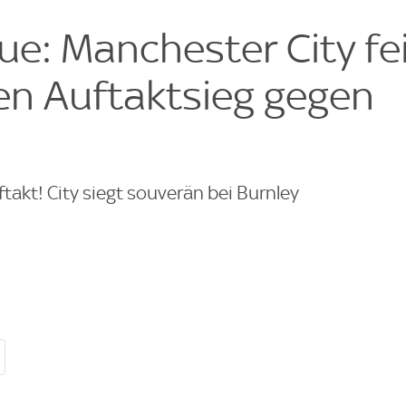
e
e
ue: Manchester City fe
n Auftaktsieg gegen
kt! City siegt souverän bei Burnley