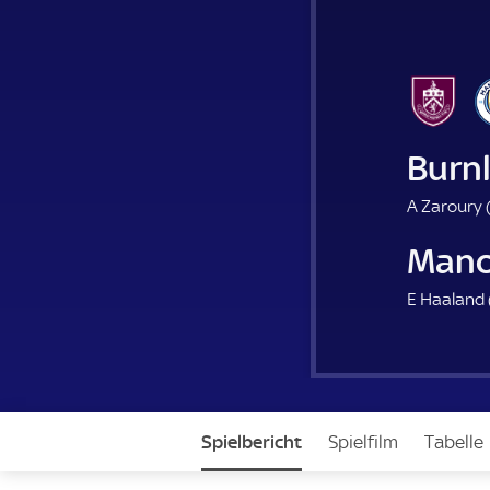
Burn
A Zaroury 
Manc
E Haaland 
Spielbericht
Spielfilm
Tabelle