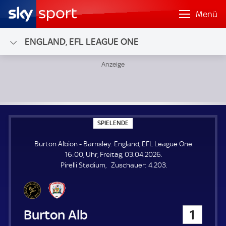
Menü
ENGLAND, EFL LEAGUE ONE
Burton Albion - Barnsley; England, EFL League One
S
SPIELENDE
P
I
Burton Albion - Barnsley. England, EFL League One.
E
L
16:00, Uhr, Freitag, 03.04.2026.
E
Z
Pirelli Stadium
Zuschauer:
4.203.
N
D
u
E
s
c
h
Burton Albion
1
a