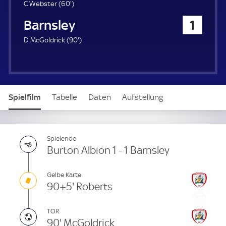
u
6
C Webster (
60'
)
e
0
Barnsley
1
r
.
m
9
D McGoldrick (
90'
)
i
0
n
.
u
m
t
i
e
n
Spielfilm
Tabelle
Daten
Aufstellung
u
t
e
Spielende
Burton Albion 1 - 1 Barnsley
Gelbe Karte
90+5' Roberts
TOR
90' McGoldrick