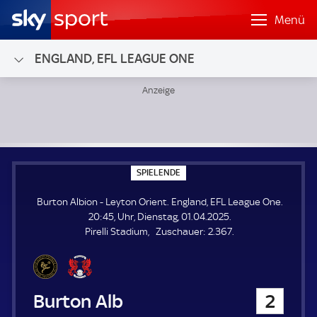
Menü
ENGLAND, EFL LEAGUE ONE
Burton Albion - Leyton Orient; England, EFL League One
S
SPIELENDE
P
I
Burton Albion - Leyton Orient. England, EFL League One.
E
L
20:45, Uhr, Dienstag, 01.04.2025.
E
Z
Pirelli Stadium
Zuschauer:
2.367.
N
D
u
E
s
c
h
Burton Albion
2
a