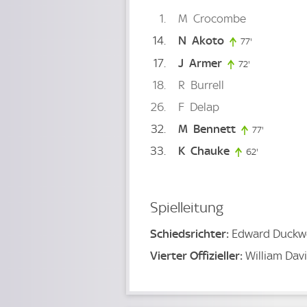
1
M
Crocombe
14
N
Akoto
77'
77. minute
17
J
Armer
72'
72. minute
18
R
Burrell
26
F
Delap
32
M
Bennett
77'
77. minute
33
K
Chauke
62'
62. minute
Spielleitung
Schiedsrichter:
Edward Duckw
Vierter Offizieller:
William Dav