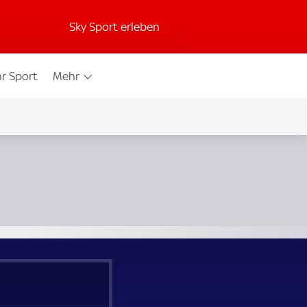
Sky Sport erleben
r Sport
Mehr