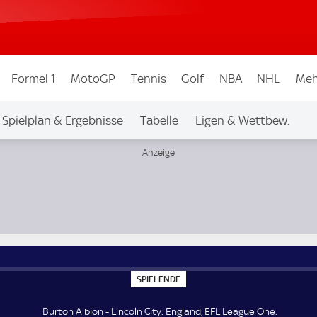
Formel 1
MotoGP
Tennis
Golf
NBA
NHL
Meh
Spielplan & Ergebnisse
Tabelle
Ligen & Wettbew.
S
SPIELENDE
P
I
E
Burton Albion - Lincoln City. England, EFL League One.