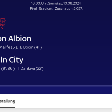
L
18:30, Uhr, Samstag, 10.08.2024.
E
Z
Pirelli Stadium
Zuschauer:
5.027.
N
D
u
E
s
c
h
a
on Albion
u
e
5
4
alife (
5'
)
B Bodin (
41'
)
r
.
1
ln City
m
.
i
m
9
8
2
 (
9'
,
86'
)
T Darikwa (
22'
)
n
i
.
6
2
u
n
m
.
.
t
u
i
m
m
e
t
n
i
i
e
u
n
n
stellung
t
u
u
e
t
t