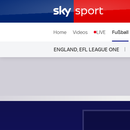
Home
Videos
LIVE
Fußball
ENGLAND, EFL LEAGUE ONE
Burton Albion - Lincoln City; England, EFL League One