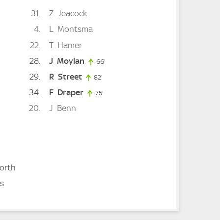
31
Z
Jeacock
4
L
Montsma
22
T
Hamer
28
J
Moylan
66'
66. minute
29
R
Street
82'
82. minute
34
F
Draper
75'
75. minute
20
J
Benn
orth
is