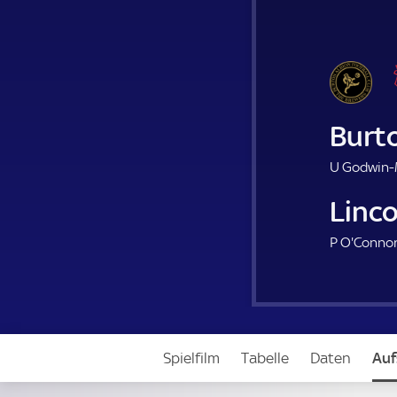
Burt
U Godwin-M
Linco
P O'Connor
Spielfilm
Tabelle
Daten
Auf