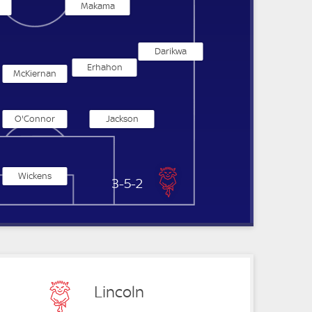
Makama
Darikwa
Erhahon
McKiernan
O'Connor
Jackson
Wickens
Lincoln City
3-5-2
Lincoln