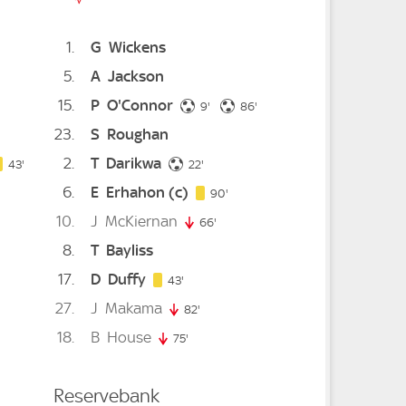
1
G
Wickens
5
A
Jackson
ute
15
P
O'Connor
9. minute
86. minute
9'
86'
23
S
Roughan
2
T
Darikwa
minute
43. minute
22. minute
43'
22'
6
E
Erhahon
(c)
90. minute
90'
10
J
McKiernan
66'
66. minute
8
T
Bayliss
nute
17
D
Duffy
43. minute
43'
27
J
Makama
inute
82'
82. minute
18
B
House
75'
75. minute
Reservebank