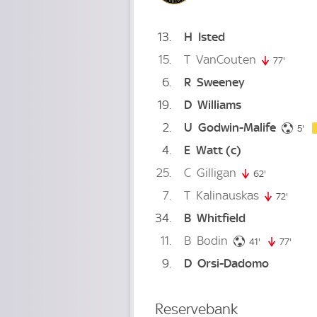
13
H
Isted
15
T
VanCouten
77'
77. min
6
R
Sweeney
19
D
Williams
2
U
Godwin-Malife
5. 
5'
4
E
Watt
(c)
25
C
Gilligan
62'
62. minute
7
T
Kalinauskas
72'
72. mi
34
B
Whitfield
11
B
Bodin
41. minute
41'
77'
77. m
9
D
Orsi-Dadomo
Reservebank