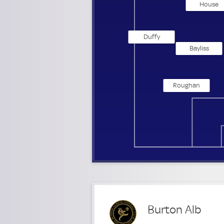
House
Duffy
Bayliss
Roughan
Burton Alb