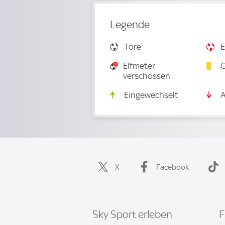
Legende
Tore
E
Elfmeter
G
verschossen
Eingewechselt
A
X
Facebook
Sky Sport erleben
F