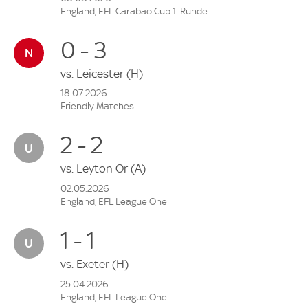
England, EFL Carabao Cup 1. Runde
0 - 3
vs.
Leicester
(H)
18.07.2026
Friendly Matches
2 - 2
vs.
Leyton Or
(A)
02.05.2026
England, EFL League One
1 - 1
vs.
Exeter
(H)
25.04.2026
England, EFL League One