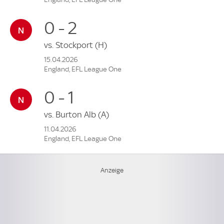
0 - 2
vs.
Stockport
(H)
15.04.2026
England, EFL League One
0 - 1
vs.
Burton Alb
(A)
11.04.2026
England, EFL League One