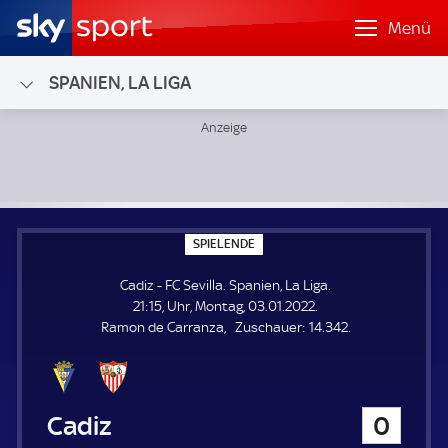
Menü
SPANIEN, LA LIGA
Cadiz - FC Sevilla; Spanien, La Liga
S
SPIELENDE
P
I
Cadiz - FC Sevilla. Spanien, La Liga.
E
L
21:15, Uhr, Montag, 03.01.2022.
E
Z
Ramon de Carranza
Zuschauer:
14.342.
N
D
u
E
s
c
h
Cadiz
0
a