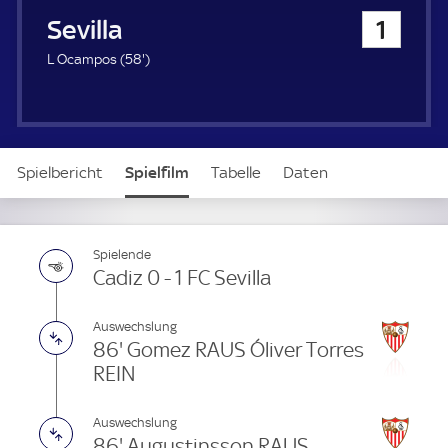
u
FC Sevilla
1
e
r
5
L Ocampos (
58'
)
8
.
m
i
n
Spielbericht
Spielfilm
Tabelle
Daten
u
t
e
Aufstellung
Spielende
Cadiz 0 - 1 FC Sevilla
Auswechslung
86' Gomez RAUS Óliver Torres
REIN
Auswechslung
86' Augustinsson RAUS