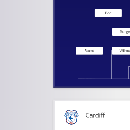
Bae
Burge
Bocat
Wilmo
Cardiff