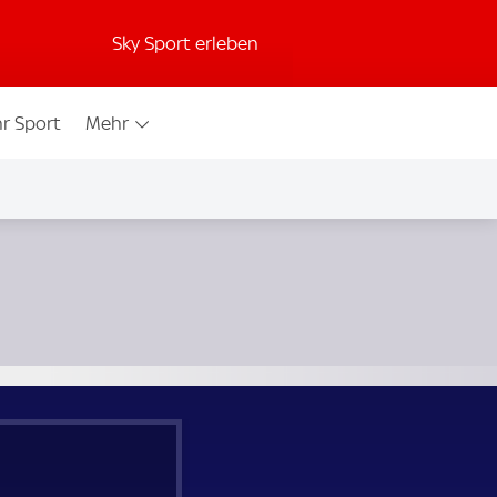
Sky Sport erleben
r Sport
Mehr