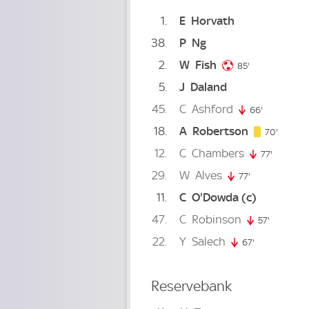
1
E
Horvath
38
P
Ng
2
W
Fish
85. minute
85'
5
J
Daland
45
C
Ashford
66'
66. minute
18
A
Robertson
70. min
70'
12
C
Chambers
77'
77. minu
29
W
Alves
77'
77. minute
11
C
O'Dowda
(c)
47
C
Robinson
57'
57. minut
22
Y
Salech
67'
67. minute
Reservebank