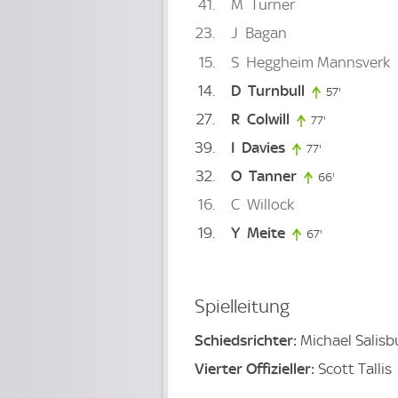
41
M
Turner
23
J
Bagan
15
S
Heggheim Mannsverk
14
D
Turnbull
57'
57. minute
27
R
Colwill
77'
77. minute
39
I
Davies
77'
77. minute
32
O
Tanner
66'
66. minute
16
C
Willock
19
Y
Meite
67'
67. minute
Spielleitung
Schiedsrichter:
Michael Salisb
Vierter Offizieller:
Scott Tallis