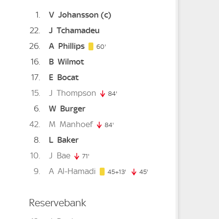
1
V
Johansson
(c)
22
J
Tchamadeu
26
A
Phillips
60. minute
60'
16
B
Wilmot
17
E
Bocat
15
J
Thompson
ute
84'
84. minute
6
W
Burger
te
42
M
Manhoef
84'
84. minute
8
L
Baker
10
J
Bae
e
71'
71. minute
9
A
Al-Hamadi
58. minute
45+13'
45'
45. minute
Reservebank