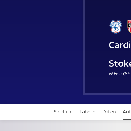
Cardi
Stoke
W Fish (
85
Spielfilm
Tabelle
Daten
Auf