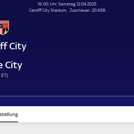
L
16:00, Uhr, Samstag, 12.04.2025.
E
Z
Cardiff City Stadium
Zuschauer:
20.658.
N
D
u
E
s
c
h
a
ff City
u
e
r
 City
8
E
'
ET
)
5
T
.
m
i
n
stellung
u
t
e