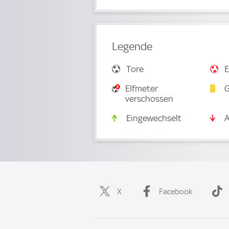
Legende
Tore
E
Elfmeter
G
verschossen
Eingewechselt
A
X
Facebook