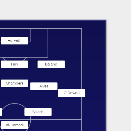
Horvath
Fish
Daland
Chambers
Alves
O'Dowda
Salech
Al-Hamadi