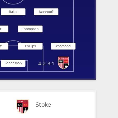
Baker
Manhoef
r
Thompson
t
Phillips
Tchamadeu
Stoke City
4-2-3-1
Johansson
Stoke