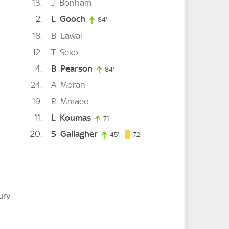
13
J
Bonham
2
L
Gooch
84'
84. minute
18
B
Lawal
12
T
Seko
4
B
Pearson
84'
84. minute
24
A
Moran
19
R
Mmaee
11
L
Koumas
71'
71. minute
20
S
Gallagher
72. minute
45'
45. minute
72'
ury