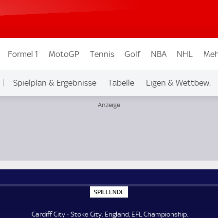
Formel 1
MotoGP
Tennis
Golf
NBA
NHL
Meh
Spielplan & Ergebnisse
Tabelle
Ligen & Wettbew.
S
SPIELENDE
P
I
E
Cardiff City - Stoke City. England, EFL Championship.