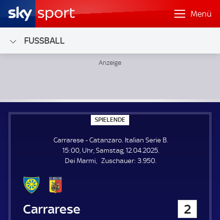
Menü
FUSSBALL
Carrarese - Catanzaro; Italian Serie B
S
SPIELENDE
P
I
Carrarese - Catanzaro. Italian Serie B.
E
L
15:00, Uhr, Samstag, 12.04.2025.
E
Z
Dei Marmi
Zuschauer:
3.950.
N
D
u
E
s
c
h
Carrarese
2
a