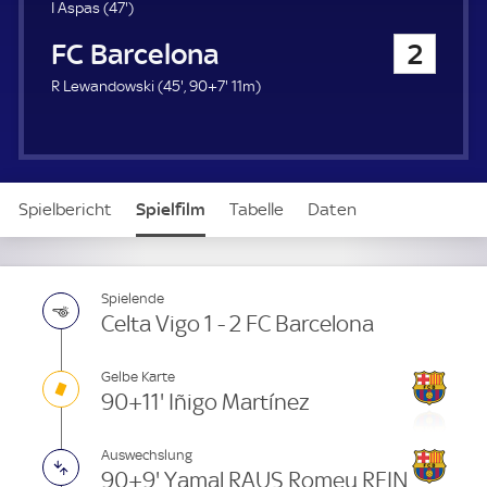
u
4
I Aspas (
47'
)
e
7
FC Barcelona
2
r
.
m
4
9
R Lewandowski (
45'
,
90+7'
11m)
i
5
7
n
.
.
u
m
m
t
i
i
e
n
n
Spielbericht
Spielfilm
Tabelle
Daten
u
u
t
t
e
e
Aufstellung
Live
Spielende
Celta Vigo 1 - 2 FC Barcelona
Gelbe Karte
90+11' Iñigo Martínez
Auswechslung
90+9' Yamal RAUS Romeu REIN