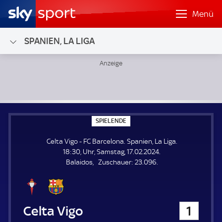
Menü
SPANIEN, LA LIGA
Celta Vigo - FC Barcelona; Spanien, La Liga
S
SPIELENDE
P
I
Celta Vigo - FC Barcelona. Spanien, La Liga.
E
L
18:30, Uhr, Samstag, 17.02.2024.
E
Z
Balaidos
Zuschauer:
23.096.
N
D
u
E
s
c
h
Celta Vigo
1
a