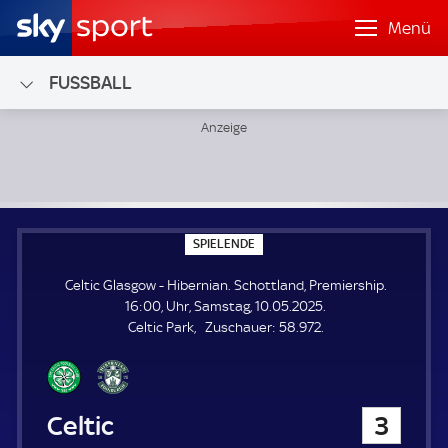
Menü
FUSSBALL
Celtic Glasgow - Hibernian; Schottland, Premiership
S
SPIELENDE
P
I
Celtic Glasgow - Hibernian. Schottland, Premiership.
E
L
16:00, Uhr, Samstag, 10.05.2025.
E
Z
Celtic Park
Zuschauer:
58.972.
N
D
u
E
s
c
h
Celtic Glasgow
3
a