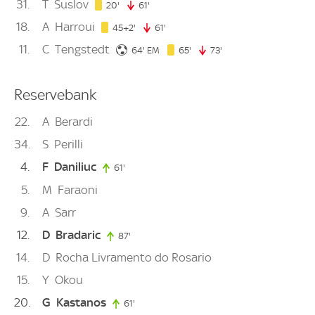
31
T
Suslov
20. minute
20'
61'
61. minute
18
A
Harroui
47. minute
45+2'
61'
61. minute
11
C
Tengstedt
64. minute
65. minute
64'
EM
65'
73'
73. minute
Reservebank
22
A
Berardi
34
S
Perilli
4
F
Daniliuc
61'
61. minute
5
M
Faraoni
9
A
Sarr
12
D
Bradaric
87'
87. minute
14
D
Rocha Livramento do Rosario
15
Y
Okou
20
G
Kastanos
61'
61. minute