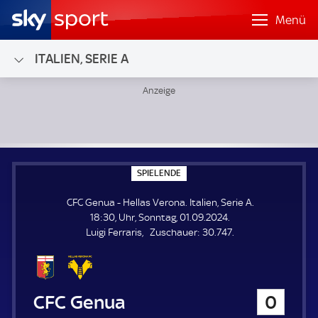
Menü
ITALIEN, SERIE A
CFC Genua - Hellas Verona; Italien, Serie A
S
SPIELENDE
P
I
CFC Genua - Hellas Verona. Italien, Serie A.
E
L
18:30, Uhr, Sonntag, 01.09.2024.
E
Z
Luigi Ferraris
Zuschauer:
30.747.
N
D
u
E
s
c
h
CFC Genua
0
a