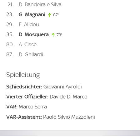
21
D
Bandeira e Silva
23
G
Magnani
87'
87. minute
29
F
Alidou
35
D
Mosquera
73'
73. minute
80
A
Cissè
87
D
Ghilardi
Spielleitung
Schiedsrichter:
Giovanni Ayroldi
Vierter Offizieller:
Davide Di Marco
VAR:
Marco Serra
VAR-Assistent:
Paolo Silvio Mazzoleni