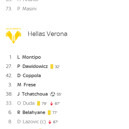
73
P
Masini
Hellas Verona
1
L
Montipo
27
P
Dawidowicz
32. minute
32'
42
D
Coppola
3
M
Frese
38
J
Tchatchoua
55. minute
55'
33
O
Duda
79. minute
79'
87'
87. minute
6
R
Belahyane
77. minute
77'
8
D
Lazovic
(c)
87'
87. minute