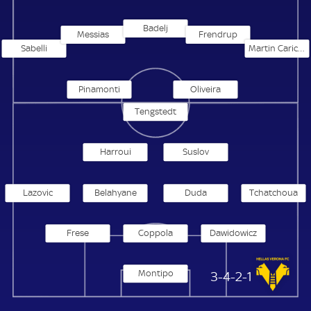
Badelj
Messias
Frendrup
Sabelli
Martin Caricol
Pinamonti
Oliveira
Tengstedt
Harroui
Suslov
Lazovic
Belahyane
Duda
Tchatchoua
Frese
Coppola
Dawidowicz
Montipo
Hellas Verona
3-4-2-1