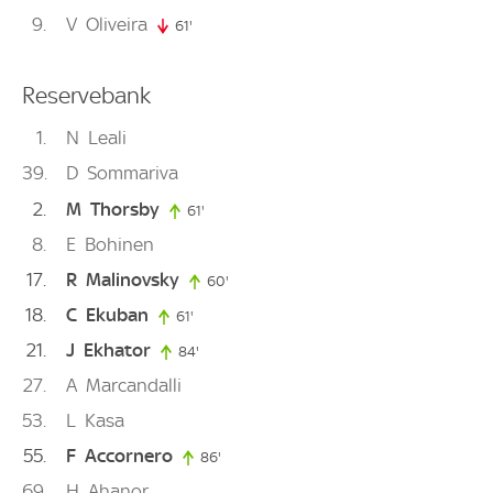
9
V
Oliveira
61'
61. minute
Reservebank
1
N
Leali
39
D
Sommariva
2
M
Thorsby
61'
61. minute
8
E
Bohinen
17
R
Malinovsky
60'
60. minute
18
C
Ekuban
61'
61. minute
21
J
Ekhator
84'
84. minute
27
A
Marcandalli
53
L
Kasa
55
F
Accornero
86'
86. minute
69
H
Ahanor