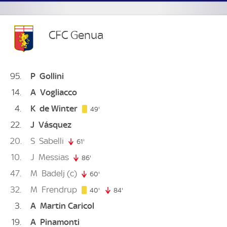
CFC Genua
95
P
Gollini
14
A
Vogliacco
4
K
de Winter
49. minute
49'
22
J
Vásquez
20
S
Sabelli
61'
61. minute
10
J
Messias
86'
86. minute
47
M
Badelj
(c)
60'
60. minute
32
M
Frendrup
40. minute
40'
84'
84. minute
3
A
Martin Caricol
19
A
Pinamonti