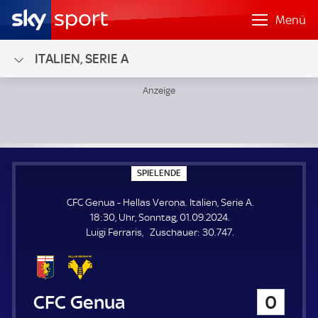
Menü
ITALIEN, SERIE A
CFC Genua - Hellas Verona; Italien, Serie A
S
SPIELENDE
P
I
CFC Genua - Hellas Verona. Italien, Serie A.
E
L
18:30, Uhr, Sonntag, 01.09.2024.
E
Z
Luigi Ferraris
Zuschauer:
30.747.
N
D
u
E
s
c
h
CFC Genua
0
a