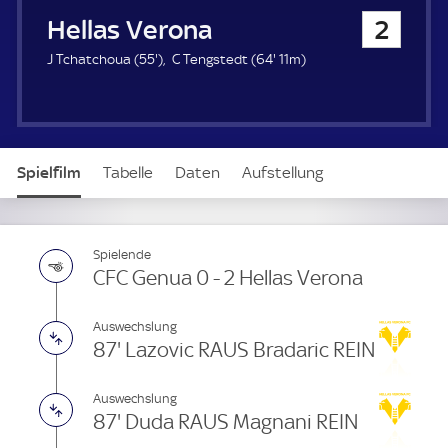
u
Hellas Verona
2
e
r
5
6
J Tchatchoua (
55'
)
C Tengstedt (
64'
11m)
5
4
.
.
m
m
i
i
n
n
Spielfilm
Tabelle
Daten
Aufstellung
u
u
t
t
e
e
Spielende
CFC Genua 0 - 2 Hellas Verona
Auswechslung
87' Lazovic RAUS Bradaric REIN
Auswechslung
87' Duda RAUS Magnani REIN