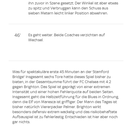
ihn zuvor in Szene gesetzt. Der Winkel ist aber etwas
zu spitz und Verbruggen kann den Schuss aus
sieben Metern leicht linker Position abwehren.
46'
Es geht weiter. Beide Coaches verzichten auf
Wechsel.
Was für spektakuläre erste 45 Minuten an der Stamford
Bridge! Insgesamt sechs Tore hatte dieses Spiel bisher zu
bieten, in der Gesamtsumme führt der FC Chelsea mit 4:2
gegen Brighton. Das Spiel ist geprägt von einer extremen
Intensität und einer hohen Fehlerquote auf beiden Seiten.
Insgesamt geht die Halbzeitführung für die Blues in Ordnung,
denn die Elf von Maresca ist griffiger. Der Mann des Tages ist
bisher natürlich Viererpacker Palmer. Brighton wirkt
besonders defensiv extrem wackelig und das risikobehaftete
Aufbauspiel ist zu fehlerlastig. Entschieden ist hier aber noch
gar nichts.