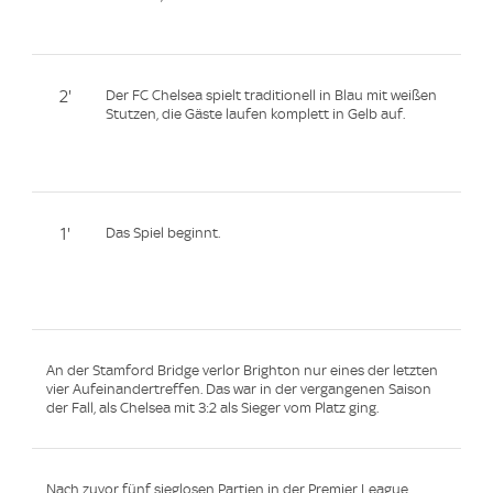
2'
Der FC Chelsea spielt traditionell in Blau mit weißen
Stutzen, die Gäste laufen komplett in Gelb auf.
1'
Das Spiel beginnt.
An der Stamford Bridge verlor Brighton nur eines der letzten
vier Aufeinandertreffen. Das war in der vergangenen Saison
der Fall, als Chelsea mit 3:2 als Sieger vom Platz ging.
Nach zuvor fünf sieglosen Partien in der Premier League