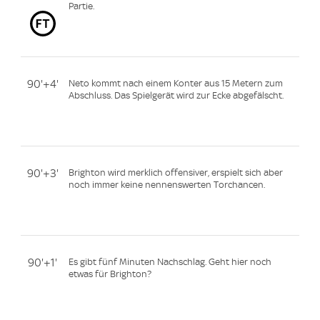
Partie.
90'+4'
Neto kommt nach einem Konter aus 15 Metern zum
Abschluss. Das Spielgerät wird zur Ecke abgefälscht.
90'+3'
Brighton wird merklich offensiver, erspielt sich aber
noch immer keine nennenswerten Torchancen.
90'+1'
Es gibt fünf Minuten Nachschlag. Geht hier noch
etwas für Brighton?