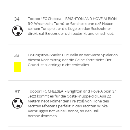
34'
Toooor! FC Chelsea - BRIGHTON AND HOVE ALBION
3:2. Was macht Torhüter Sanchez denn da? Neben
seinem Tor spielt er die Kugel an den Sechzehner
direkt auf Baleba, der sich bedankt und einschiebt.
33'
Ex-Brighton-Spieler Cucurella ist der vierte Spieler an
diesem Nachmittag, der die Gelbe Karte sieht. Der
Grund ist allerdings nicht ersichtlich.
31'
Toooor! FC CHELSEA - Brighton and Hove Albion 3:1.
Jetzt kommt es für die Gäste knüppeldick. Aus 22
Metern hebt Palmer den Freistoß von Höhe des
rechten Pfostens perfekt in den rechten Winkel.
Verbruggen hat keine Chance, an den Ball
heranzukommen.