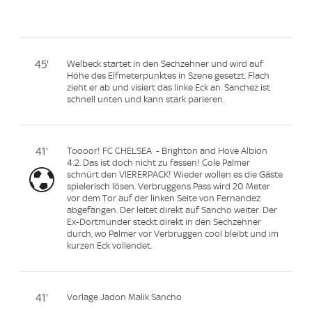
45'
Welbeck startet in den Sechzehner und wird auf
Höhe des Elfmeterpunktes in Szene gesetzt. Flach
zieht er ab und visiert das linke Eck an. Sanchez ist
schnell unten und kann stark parieren.
41'
Toooor! FC CHELSEA - Brighton and Hove Albion
4:2. Das ist doch nicht zu fassen! Cole Palmer
schnürt den VIERERPACK! Wieder wollen es die Gäste
spielerisch lösen. Verbruggens Pass wird 20 Meter
vor dem Tor auf der linken Seite von Fernandez
abgefangen. Der leitet direkt auf Sancho weiter. Der
Ex-Dortmunder steckt direkt in den Sechzehner
durch, wo Palmer vor Verbruggen cool bleibt und im
kurzen Eck vollendet.
41'
Vorlage Jadon Malik Sancho