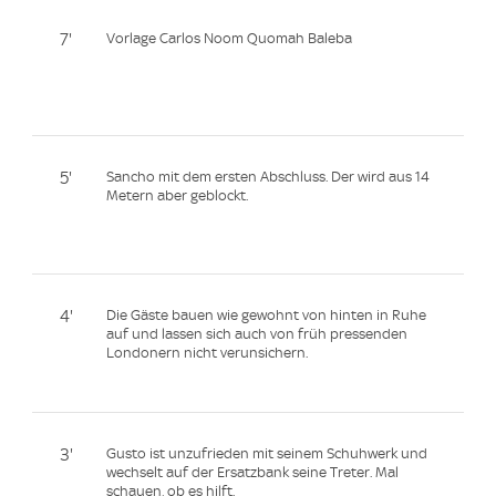
7'
Vorlage Carlos Noom Quomah Baleba
5'
Sancho mit dem ersten Abschluss. Der wird aus 14
Metern aber geblockt.
4'
Die Gäste bauen wie gewohnt von hinten in Ruhe
auf und lassen sich auch von früh pressenden
Londonern nicht verunsichern.
3'
Gusto ist unzufrieden mit seinem Schuhwerk und
wechselt auf der Ersatzbank seine Treter. Mal
schauen, ob es hilft.