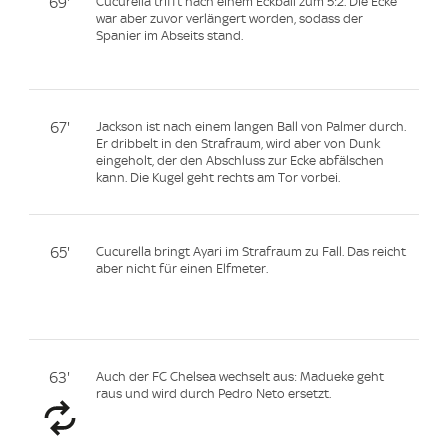
69'
Cucurella trifft nach einem Eckball zum 5:2. Die Ecke
war aber zuvor verlängert worden, sodass der
Spanier im Abseits stand.
67'
Jackson ist nach einem langen Ball von Palmer durch.
Er dribbelt in den Strafraum, wird aber von Dunk
eingeholt, der den Abschluss zur Ecke abfälschen
kann. Die Kugel geht rechts am Tor vorbei.
65'
Cucurella bringt Ayari im Strafraum zu Fall. Das reicht
aber nicht für einen Elfmeter.
63'
Auch der FC Chelsea wechselt aus: Madueke geht
raus und wird durch Pedro Neto ersetzt.