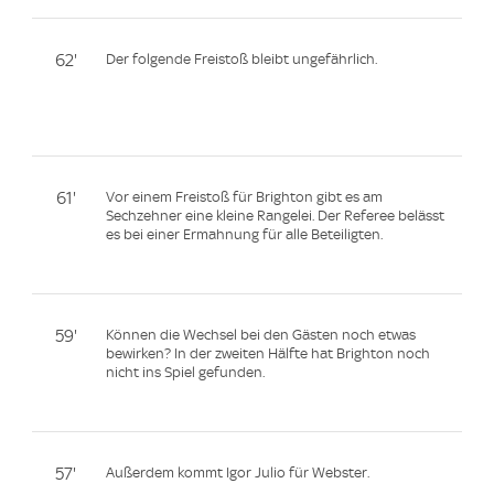
62'
Der folgende Freistoß bleibt ungefährlich.
61'
Vor einem Freistoß für Brighton gibt es am
Sechzehner eine kleine Rangelei. Der Referee belässt
es bei einer Ermahnung für alle Beteiligten.
59'
Können die Wechsel bei den Gästen noch etwas
bewirken? In der zweiten Hälfte hat Brighton noch
nicht ins Spiel gefunden.
57'
Außerdem kommt Igor Julio für Webster.