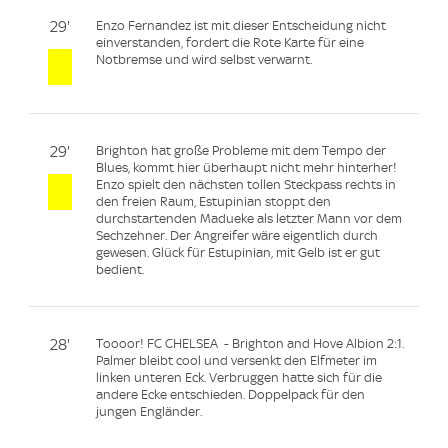
29'
Enzo Fernandez ist mit dieser Entscheidung nicht
einverstanden, fordert die Rote Karte für eine
Notbremse und wird selbst verwarnt.
29'
Brighton hat große Probleme mit dem Tempo der
Blues, kommt hier überhaupt nicht mehr hinterher!
Enzo spielt den nächsten tollen Steckpass rechts in
den freien Raum, Estupinian stoppt den
durchstartenden Madueke als letzter Mann vor dem
Sechzehner. Der Angreifer wäre eigentlich durch
gewesen. Glück für Estupinian, mit Gelb ist er gut
bedient.
28'
Toooor! FC CHELSEA - Brighton and Hove Albion 2:1.
Palmer bleibt cool und versenkt den Elfmeter im
linken unteren Eck. Verbruggen hatte sich für die
andere Ecke entschieden. Doppelpack für den
jungen Engländer.