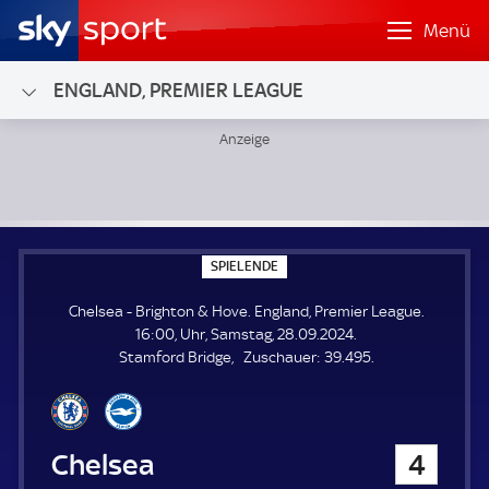
Menü
ENGLAND, PREMIER LEAGUE
Chelsea - Brighton & Hove; England, Premier League
S
SPIELENDE
P
I
Chelsea - Brighton & Hove. England, Premier League.
E
L
16:00, Uhr, Samstag, 28.09.2024.
E
Z
Stamford Bridge
Zuschauer:
39.495.
N
D
u
E
s
c
h
Chelsea
4
a