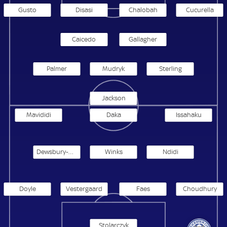
Gusto
Disasi
Chalobah
Cucurella
Caicedo
Gallagher
Palmer
Mudryk
Sterling
Jackson
Mavididi
Daka
Issahaku
Dewsbury-Hall
Winks
Ndidi
Doyle
Vestergaard
Faes
Choudhury
Stolarczyk