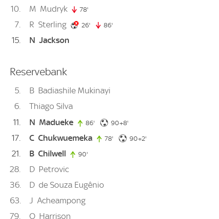
10
M
Mudryk
78'
78. minute
7
R
Sterling
26. minute
26'
86'
86. minute
15
N
Jackson
Reservebank
5
B
Badiashile Mukinayi
6
Thiago Silva
11
N
Madueke
98. minute
86'
86. minute
90+8'
17
C
Chukwuemeka
92. minute
78'
78. minute
90+2'
21
B
Chilwell
90'
90. minute
28
D
Petrovic
36
D
de Souza Eugênio
63
J
Acheampong
79
O
Harrison