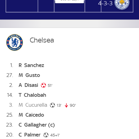
Leicester City
4-3-3
Chelsea
1
R
Sanchez
27
M
Gusto
2
A
Disasi
51. minute
51'
14
T
Chalobah
3
M
Cucurella
13. minute
13'
90'
90. minute
25
M
Caicedo
23
C
Gallagher
(c)
20
C
Palmer
46. minute
45+1'