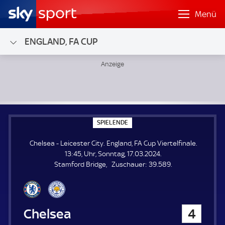
Menü
ENGLAND, FA CUP
Chelsea - Leicester City; England, FA Cup Viertelfinale
S
SPIELENDE
P
I
Chelsea - Leicester City. England, FA Cup Viertelfinale.
E
L
13:45, Uhr, Sonntag, 17.03.2024.
E
Z
Stamford Bridge
Zuschauer:
39.589.
N
D
u
E
s
c
h
Chelsea
4
a