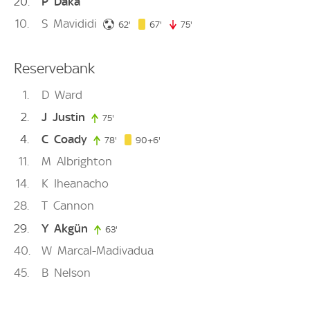
20
P
Daka
10
S
Mavididi
62. minute
67. minute
62'
67'
75'
75. minute
Reservebank
1
D
Ward
2
J
Justin
75'
75. minute
4
C
Coady
96. minute
78'
78. minute
90+6'
11
M
Albrighton
14
K
Iheanacho
28
T
Cannon
29
Y
Akgün
63'
63. minute
40
W
Marcal-Madivadua
45
B
Nelson