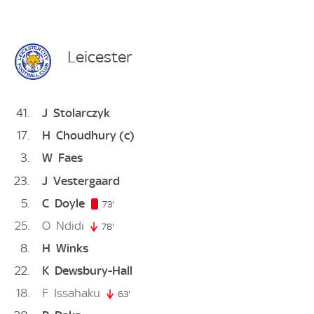
Leicester
41
J
Stolarczyk
17
H
Choudhury
(c)
3
W
Faes
23
J
Vestergaard
5
C
Doyle
73. minute
73'
25
O
Ndidi
78'
78. minute
8
H
Winks
22
K
Dewsbury-Hall
18
F
Issahaku
63'
63. minute