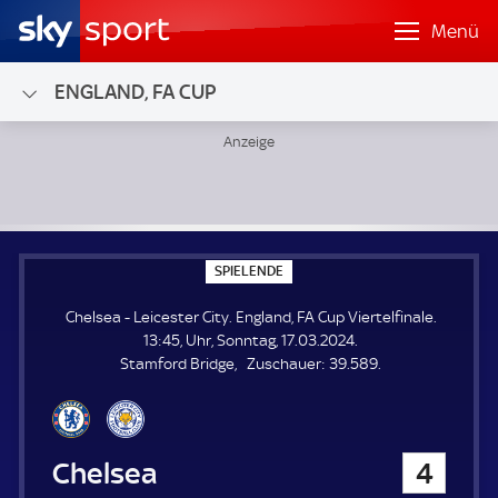
Menü
ENGLAND, FA CUP
Chelsea - Leicester City; England, FA Cup Viertelfinale
S
SPIELENDE
P
I
Chelsea - Leicester City. England, FA Cup Viertelfinale.
E
L
13:45, Uhr, Sonntag, 17.03.2024.
E
Z
Stamford Bridge
Zuschauer:
39.589.
N
D
u
E
s
c
h
Chelsea
4
a