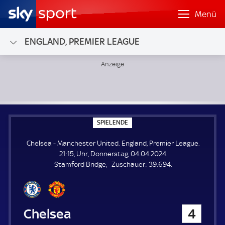
Menü
ENGLAND, PREMIER LEAGUE
Chelsea - Manchester United; England, Premier League
S
SPIELENDE
P
I
Chelsea - Manchester United. England, Premier League.
E
L
21:15, Uhr, Donnerstag, 04.04.2024.
E
Z
Stamford Bridge
Zuschauer:
39.694.
N
D
u
E
s
c
h
Chelsea
4
a