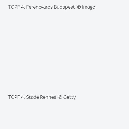
I
TOPF 4: Ferencvaros Budapest © Imago
m
a
g
e
:
I
TOPF 4: Stade Rennes © Getty
m
a
g
e