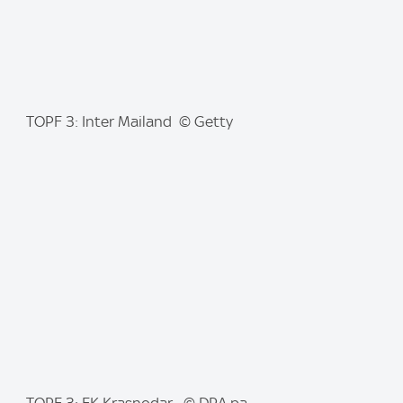
I
TOPF 3: Inter Mailand © Getty
m
a
g
e
: