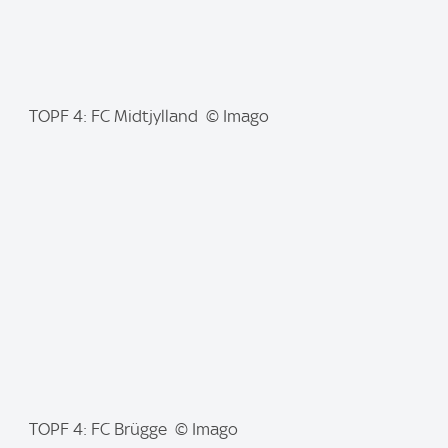
I
TOPF 4: FC Midtjylland © Imago
m
a
g
e
:
I
TOPF 4: FC Brügge © Imago