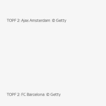
I
TOPF 2: Ajax Amsterdam © Getty
m
a
g
e
:
I
TOPF 2: FC Barcelona © Getty
m