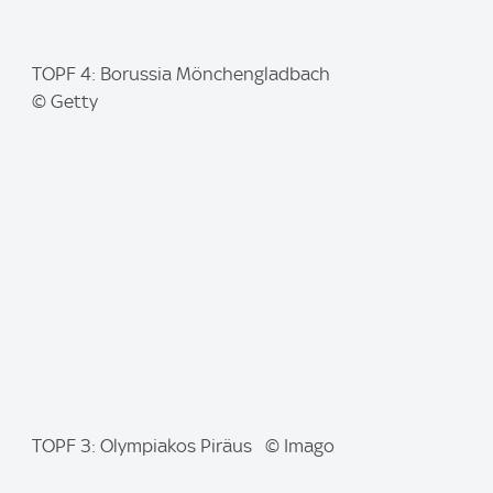
I
TOPF 4: Borussia Mönchengladbach
m
© Getty
a
g
e
:
I
TOPF 3: Olympiakos Piräus © Imago
m