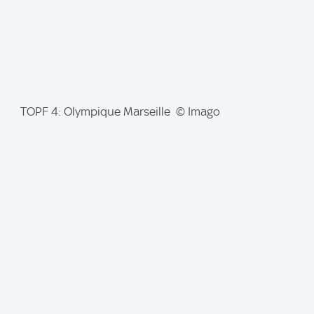
I
TOPF 4: Olympique Marseille © Imago
m
a
g
e
: