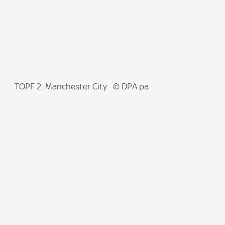
I
TOPF 2: Manchester City © DPA pa
m
a
g
e
: