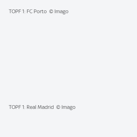
I
TOPF 1: FC Porto © Imago
m
a
g
e
:
I
TOPF 1: Real Madrid © Imago
m
a
g