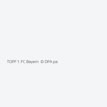
g
e
:
I
TOPF 1: FC Bayern © DPA pa
m
a
g
e
: