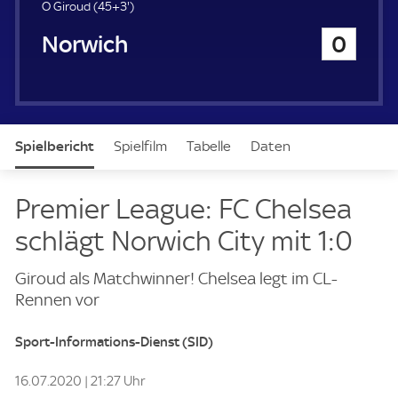
4
O Giroud (
45+3'
)
8
Norwich City
0
.
m
i
n
u
t
Spielbericht
Spielfilm
Tabelle
Daten
e
Aufstellung
Premier League: FC Chelsea
schlägt Norwich City mit 1:0
Giroud als Matchwinner! Chelsea legt im CL-
Rennen vor
Sport-Informations-Dienst (SID)
16.07.2020 | 21:27 Uhr