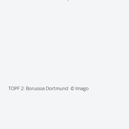
m
a
g
e
:
I
TOPF 2: Borussia Dortmund © Imago
m
a
g
e
: