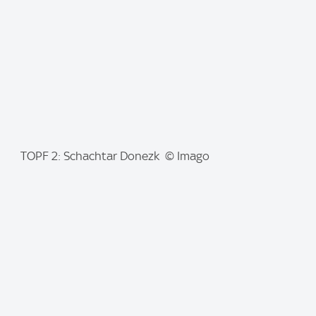
e
:
I
TOPF 2: Schachtar Donezk © Imago
m
a
g
e
: