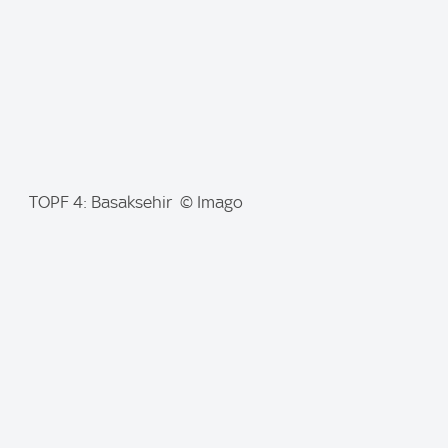
:
I
TOPF 4: Basaksehir © Imago
m
a
g
e
: