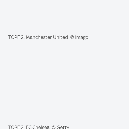
I
TOPF 2: Manchester United © Imago
m
a
g
e
:
I
TOPF 2: FC Chelsea © Getty