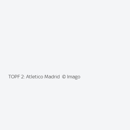
a
g
e
:
I
TOPF 2: Atletico Madrid © Imago
m
a
g
e
: