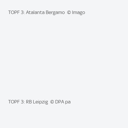
I
TOPF 3: Atalanta Bergamo © Imago
m
a
g
e
:
I
TOPF 3: RB Leipzig © DPA pa
m
a
g