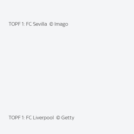
I
TOPF 1: FC Sevilla © Imago
m
a
g
e
:
I
TOPF 1: FC Liverpool © Getty
m
a