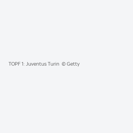
e
:
I
TOPF 1: Juventus Turin © Getty
m
a
g
e
: