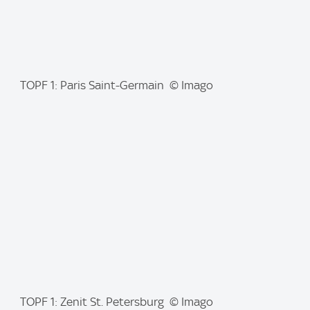
I
TOPF 1: Paris Saint-Germain © Imago
m
a
g
e
:
I
TOPF 1: Zenit St. Petersburg © Imago