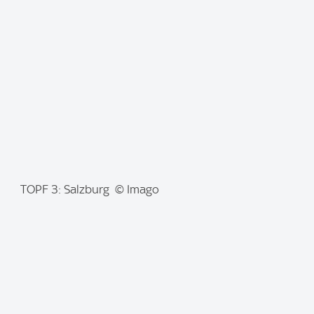
a
g
e
:
I
TOPF 3: Salzburg © Imago
m
a
g
e
: