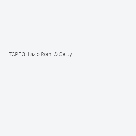
I
TOPF 3: Lazio Rom © Getty
m
a
g
e
: