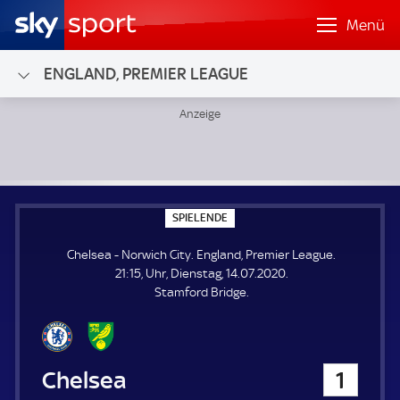
Menü
ENGLAND, PREMIER LEAGUE
Chelsea - Norwich City; England, Premier League
S
SPIELENDE
P
I
Chelsea - Norwich City. England, Premier League.
E
L
21:15, Uhr, Dienstag, 14.07.2020.
E
Stamford Bridge.
N
D
E
Chelsea
1