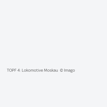
m
a
g
e
:
I
TOPF 4: Lokomotive Moskau © Imago
m
a
g
e
: