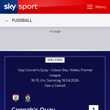
Menü
FUSSBALL
Gap Connah's Quay - Colwyn Bay; Wales, Premier League
S
SPIELENDE
P
I
Gap Connah's Quay - Colwyn Bay. Wales, Premier
E
L
League.
E
18:15, Uhr, Samstag, 18.04.2026.
N
D
Cae-y-Castell.
E
Gap Connah's Quay
1