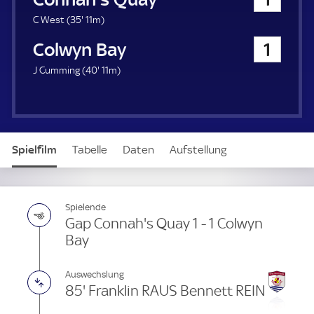
3
C West (
35'
11m)
5
Colwyn Bay
1
.
m
4
J Cumming (
40'
11m)
i
0
n
.
u
m
t
i
e
n
Spielfilm
Tabelle
Daten
Aufstellung
u
t
e
Spielende
Gap Connah's Quay 1 - 1 Colwyn
Bay
Auswechslung
85' Franklin RAUS Bennett REIN