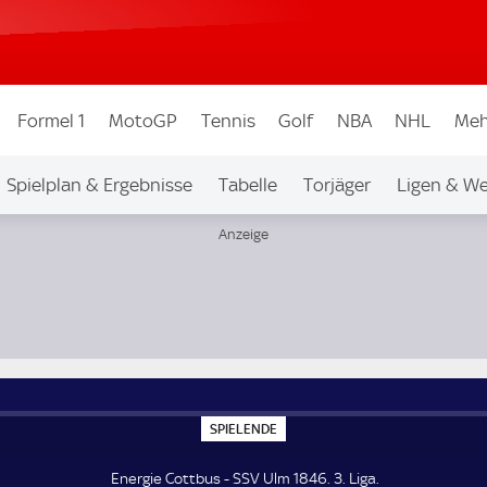
Formel 1
MotoGP
Tennis
Golf
NBA
NHL
Meh
Spielplan & Ergebnisse
Tabelle
Torjäger
Ligen & W
S
SPIELENDE
P
I
E
Energie Cottbus - SSV Ulm 1846. 3. Liga.