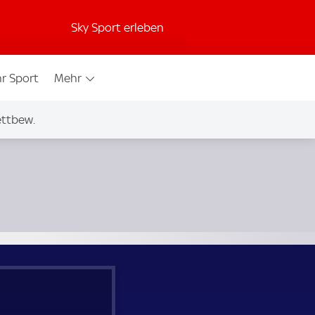
Sky Sport erleben
r Sport
Mehr
ettbew.