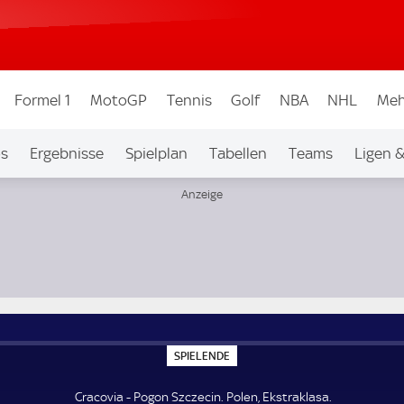
Formel 1
MotoGP
Tennis
Golf
NBA
NHL
Meh
os
Ergebnisse
Spielplan
Tabellen
Teams
Ligen 
S
SPIELENDE
P
I
E
Cracovia - Pogon Szczecin. Polen, Ekstraklasa.