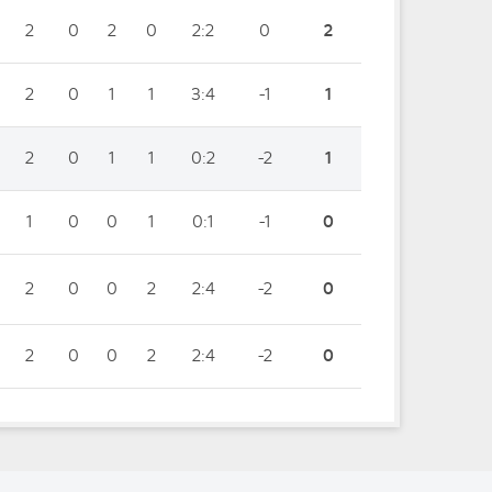
2
0
2
0
2:2
0
2
2
0
1
1
3:4
-1
1
2
0
1
1
0:2
-2
1
1
0
0
1
0:1
-1
0
2
0
0
2
2:4
-2
0
2
0
0
2
2:4
-2
0