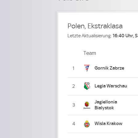
Polen, Ekstraklasa
Letzte Aktualisierung:
16:40 Uhr, 
Team
Team
Platz
Gornik Zabrze
1
Legia Warschau
2
Jagiellonia
3
Bialystok
Wisla Krakow
4