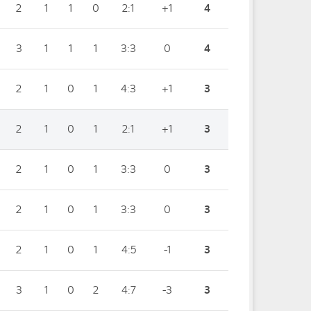
2
1
1
0
2:1
+1
4
3
1
1
1
3:3
0
4
2
1
0
1
4:3
+1
3
2
1
0
1
2:1
+1
3
2
1
0
1
3:3
0
3
2
1
0
1
3:3
0
3
2
1
0
1
4:5
-1
3
3
1
0
2
4:7
-3
3