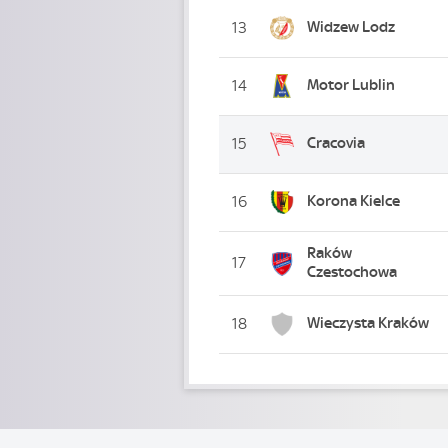
Widzew Lodz
13
Motor Lublin
14
Cracovia
15
Korona Kielce
16
Raków
17
Czestochowa
Wieczysta Kraków
18