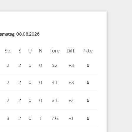
Samstag, 08.08.2026
Sp.
Spiele
S
Siege
U
Unentschieden
N
Niederlagen
Tore
Tore
Diff.
Differenz
Pkte.
Punkte
2
2
0
0
5:2
+3
6
2
2
0
0
4:1
+3
6
2
2
0
0
3:1
+2
6
3
2
0
1
7:6
+1
6