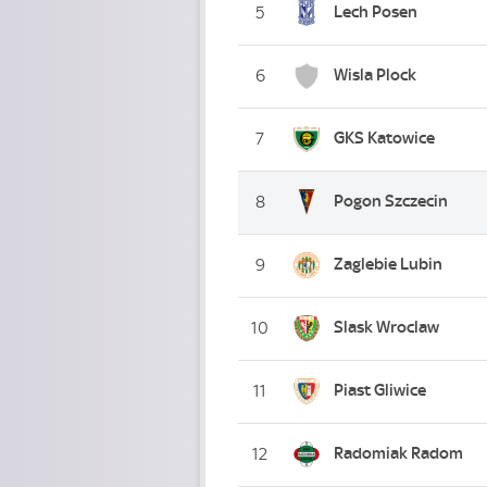
Lech Posen
5
Wisla Plock
6
GKS Katowice
7
Pogon Szczecin
8
Zaglebie Lubin
9
Slask Wroclaw
10
Piast Gliwice
11
Radomiak Radom
12