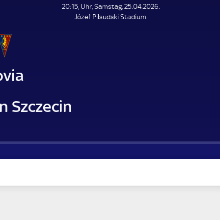
L
20:15, Uhr, Samstag, 25.04.2026.
E
Józef Pilsudski Stadium.
N
D
E
ovia
n Szczecin