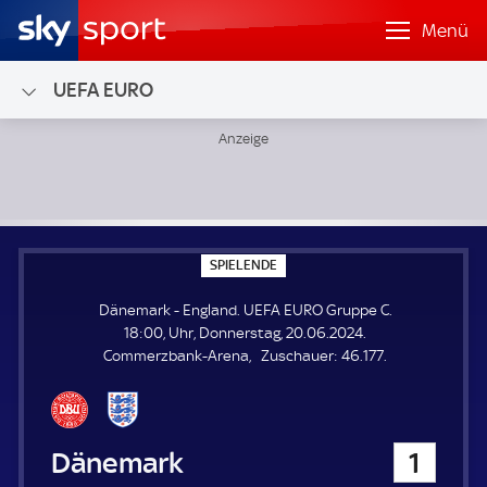
Menü
UEFA EURO
Dänemark - England; UEFA EURO Gruppe C
S
SPIELENDE
P
I
Dänemark - England. UEFA EURO Gruppe C.
E
L
18:00, Uhr, Donnerstag, 20.06.2024.
E
Z
Commerzbank-Arena
Zuschauer:
46.177.
N
D
u
E
s
c
h
Dänemark
1
a