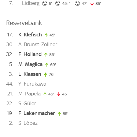
7
I
Lidberg
5. minute
46. minute
47. minute
5'
45+1'
47'
85'
85. minute
Reservebank
17
K
Klefisch
45'
45. minute
30
A
Brunst-Zollner
32
F
Holland
85'
85. minute
5
M
Maglica
69'
69. minute
3
L
Klassen
76'
76. minute
44
Y
Furukawa
21
M
Papela
45'
45. minute
45'
45. minute
22
S
Güler
19
F
Lakenmacher
85'
85. minute
2
S
López