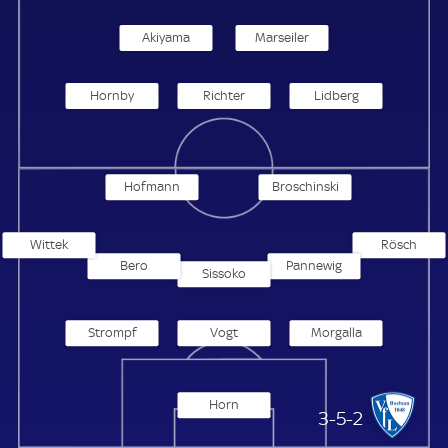
Akiyama
Marseiler
Hornby
Richter
Lidberg
Hofmann
Broschinski
Wittek
Rösch
Bero
Pannewig
Sissoko
Strompf
Vogt
Morgalla
Horn
VfL Bochum
3-5-2