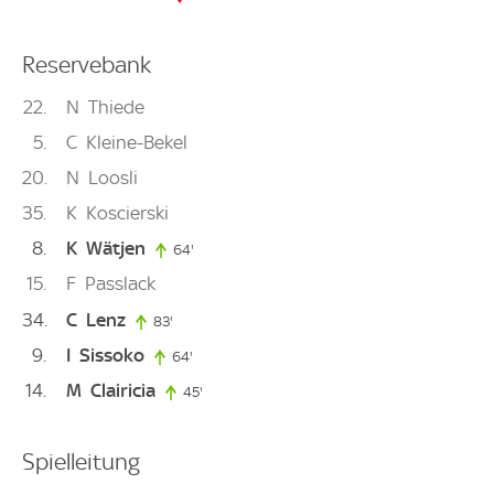
Reservebank
22
N
Thiede
5
C
Kleine-Bekel
20
N
Loosli
35
K
Koscierski
8
K
Wätjen
64'
64. minute
15
F
Passlack
34
C
Lenz
83'
83. minute
9
I
Sissoko
64'
64. minute
14
M
Clairicia
45'
45. minute
Spielleitung