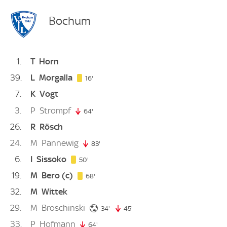
Bochum
1
T
Horn
39
L
Morgalla
16. minute
16'
7
K
Vogt
3
P
Strompf
64'
64. minute
26
R
Rösch
24
M
Pannewig
83'
83. minute
6
I
Sissoko
50. minute
50'
19
M
Bero
(c)
68. minute
68'
32
M
Wittek
29
M
Broschinski
34. minute
34'
45'
45. minute
33
P
Hofmann
64'
64. minute