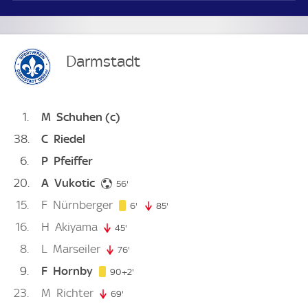
Darmstadt
1
M
Schuhen
(c)
38
C
Riedel
6
P
Pfeiffer
20
A
Vukotic
56. minute
56'
15
F
Nürnberger
6. minute
6'
85'
85. minute
16
H
Akiyama
45'
45. minute
8
L
Marseiler
76'
76. minute
9
F
Hornby
92. minute
90+2'
23
M
Richter
69'
69. minute