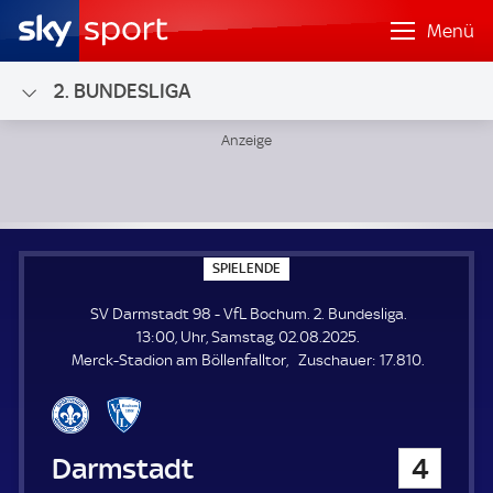
Menü
2. BUNDESLIGA
SV Darmstadt 98 - VfL Bochum; 2. Bundesliga
S
SPIELENDE
P
I
SV Darmstadt 98 - VfL Bochum. 2. Bundesliga.
E
L
13:00, Uhr, Samstag, 02.08.2025.
E
Z
Merck-Stadion am Böllenfalltor
Zuschauer:
17.810.
N
D
u
E
s
c
h
SV Darmstadt 98
4
a