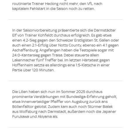
routinierte Trainer Hecking nicht mehr, den VfL nach
kapitalem Fehlstart in die Saison noch zu retten.
In der Saisonvorbereitung präsentierte sich die Darmstädter
Elf von Trainer Kohfeldt durchaus erfolgreich. Es gab etwa
einen 4:2-Sieg gegen den Schweizer Erstligisten St. Gallen oder
auch einen 2:1-Erfolg über Notts County, ebenso ein 4:1 gegen
Aschaffenburg. Angefangen haben die Testspiele sogar mit
24:0-Kantersieg gegen Traisa. Dabei steuerte allein
Lakenmacher fünf Treffer bei. Im letzten Härtetest gegen
Hoffenheim setzte es allerdings eine 1:5-Klatsche in einer
Partie über 120 Minuten.
Die Lilien haben sich nun im Sommer 2025 durchaus
prominente Verstärkungen mit Bundesliga-Erfahrung geholt,
etwa Innenverteidiger Pfeiffer von Augsburg zurück ans
Böllenfalltor gelotst. Zudem kam auch noch Stürmer Bialek
aus Wolfsburg nach Darmstadt, außerdem noch die Japaner
Furukawa und Akiyama als.