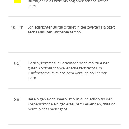
Burda, der die Partie bislang aber sehr souverän
leitet.
90'+1'
Schiedsrichter Burda ordnet in der zweiten Halbzeit
sechs Minuten Nachspielzeit an.
90'
Hornby kommt für Darmstadt noch mal zu einer
guten Kopfballchance, er scheitert rechts im
Fünfmeterraum mit seinem Versuch an Keeper
Horn.
88'
Bei einigen Bochumern ist nun auch schon an der
Körpersprache einiger Akteure zu erkennen, dass da
heute nichts mehr geht.