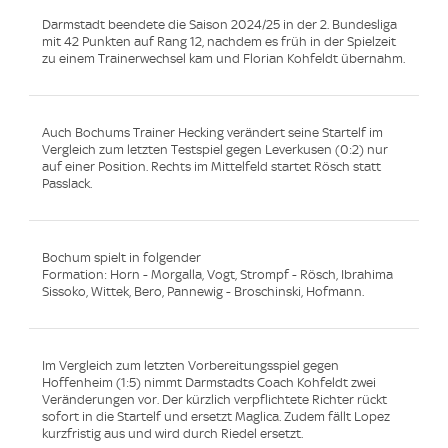
Darmstadt beendete die Saison 2024/25 in der 2. Bundesliga
mit 42 Punkten auf Rang 12, nachdem es früh in der Spielzeit
zu einem Trainerwechsel kam und Florian Kohfeldt übernahm.
Auch Bochums Trainer Hecking verändert seine Startelf im
Vergleich zum letzten Testspiel gegen Leverkusen (0:2) nur
auf einer Position. Rechts im Mittelfeld startet Rösch statt
Passlack.
Bochum spielt in folgender
Formation: Horn - Morgalla, Vogt, Strompf - Rösch, Ibrahima
Sissoko, Wittek, Bero, Pannewig - Broschinski, Hofmann.
Im Vergleich zum letzten Vorbereitungsspiel gegen
Hoffenheim (1:5) nimmt Darmstadts Coach Kohfeldt zwei
Veränderungen vor. Der kürzlich verpflichtete Richter rückt
sofort in die Startelf und ersetzt Maglica. Zudem fällt Lopez
kurzfristig aus und wird durch Riedel ersetzt.