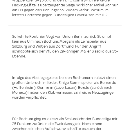
Wuppertaler SV (5:0) und den 1. FC Köln II (4:1) feierte die
Hecking-Elf teils überzeugende Siege. Wirklicher Makel war nur
ein 0:1 gegen den Bahlinger SV. Zudem verlor Bochum im
letzten Härtetest gegen Bundesligist Leverkusen mit 0:2.
So kehrte Routinier Vogt von Union Berlin zurück, Strompf
kam aus Ulm nach Bochum, Morgalla als Leihspieler aus
Salzburg und Wätjen aus Dortmund. Für den Angriff
schnappte sich der VfL den 29-jährigen Malier Sissoko aus St.-
Etienne.
Infolge des Abstiegs gab es bei den Bochumern zuletzt einen
großen Umbruch im Kader. Einige Stammspieler wie Bernardo
(Hoffenheim), Oermann (Leverkusen), Boadu (zurück nach
Monaco) haben den Klub verlassen, zahlreiche Neuzugänge
wurden verpflichtet.
Für Bochum ging es zuletzt als Schlusslicht der Bundesliga mit
25 Punkten zurück in die Zweitklassigkeit. Nach einem
zwischenzeitlichen Aufschwung schaffte es auch der