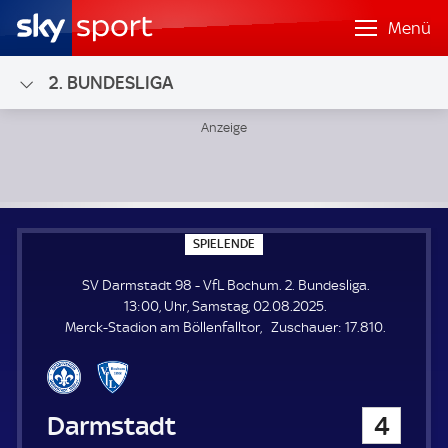
Menü
2. BUNDESLIGA
SV Darmstadt 98 - VfL Bochum; 2. Bundesliga
S
SPIELENDE
P
I
SV Darmstadt 98 - VfL Bochum. 2. Bundesliga.
E
L
13:00, Uhr, Samstag, 02.08.2025.
E
Z
Merck-Stadion am Böllenfalltor
Zuschauer:
17.810.
N
D
u
E
s
c
h
SV Darmstadt 98
4
a