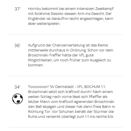
37'
Hornby bekommt bei einem intensiven Zweikampf
mit Ibrahima Sissoko dessen Arm ins Gesicht. Der
Engländer ist daraufhin leicht angeschlagen, kann
aber weiterspielen.
36'
Aufgrund der Chancenverteilung ist das Remis
mittlerweile durchaus in Ordnung. Schon vor dem
Broschinski-Treffer hatte der VfL gute
Möglichkeiten, um noch früher zum Ausgleich zu
kommen.
34'
Tooooooor! SV Darmstadt - VFL BOCHUM 1:1.
Broschinski setzt sich kraftvoll durch! Nach einem
weiten Schlag nach vorne lässt sich Pfeiffer als
letzter Mann vom kraftvoll agierenden Broschinski
den Ball abjagen und dieser hat dann freie Bahn in
Richtung Tor. Vor Schuhen behält der Stürmer die
Ruhe und versenkt überlegt zum 1:1 ins rechte Eck.