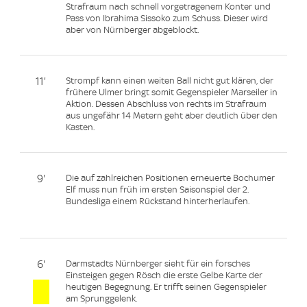
Strafraum nach schnell vorgetragenem Konter und
Pass von Ibrahima Sissoko zum Schuss. Dieser wird
aber von Nürnberger abgeblockt.
11'
Strompf kann einen weiten Ball nicht gut klären, der
frühere Ulmer bringt somit Gegenspieler Marseiler in
Aktion. Dessen Abschluss von rechts im Strafraum
aus ungefähr 14 Metern geht aber deutlich über den
Kasten.
9'
Die auf zahlreichen Positionen erneuerte Bochumer
Elf muss nun früh im ersten Saisonspiel der 2.
Bundesliga einem Rückstand hinterherlaufen.
6'
Darmstadts Nürnberger sieht für ein forsches
Einsteigen gegen Rösch die erste Gelbe Karte der
heutigen Begegnung. Er trifft seinen Gegenspieler
am Sprunggelenk.