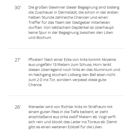
30'
Die großen Gewinner dieser Begegnung sind bislang
die Zuschauer in Darmstadt, die schon in der ersten
halben Stunde zahlreiche Chancen und einen
Treffer für das Team der Gastgeber miterleben
durften. Von taktischem Geplänkel ist überhaupt
keine Spur in der Begegnung zwischen den Lilien
und Bochum.
27'
Pfosten! Nach einer Ecke von links kommt Akiyama
aus ungefähr 13 Metern zum Schuss, Horn lenkt
diesen überragend noch links an das Aluminium und
im Nachgang stochert Lidberg den Ball eben nicht
zum 2:0 ins Tor, sondern verpasst diese gute
Chance.
26'
Marseiler wird von Richter links im Strafraum mit
einem guten Pass in die Tiefe bedient, er zieht
anschließend aus zirka zwölf Metern ab. Vogt wirft
sich rein und blockt das Leder ins Toraus ab. Damit
gibt es einen weiteren Eckball für die Lilien.