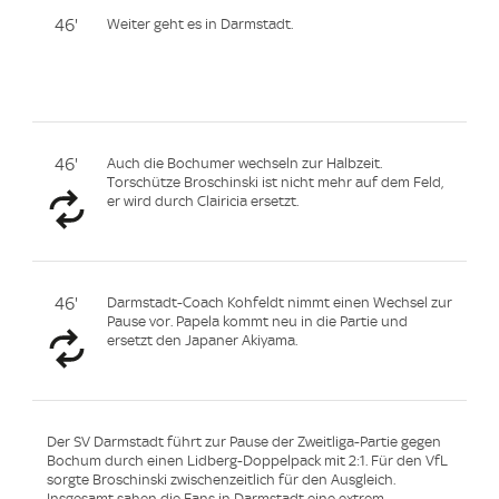
46'
Weiter geht es in Darmstadt.
46'
Auch die Bochumer wechseln zur Halbzeit.
Torschütze Broschinski ist nicht mehr auf dem Feld,
er wird durch Clairicia ersetzt.
46'
Darmstadt-Coach Kohfeldt nimmt einen Wechsel zur
Pause vor. Papela kommt neu in die Partie und
ersetzt den Japaner Akiyama.
Der SV Darmstadt führt zur Pause der Zweitliga-Partie gegen
Bochum durch einen Lidberg-Doppelpack mit 2:1. Für den VfL
sorgte Broschinski zwischenzeitlich für den Ausgleich.
Insgesamt sahen die Fans in Darmstadt eine extrem