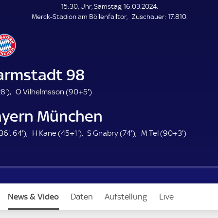
L
15:30, Uhr, Samstag, 16.03.2024.
E
Z
Merck-Stadion am Böllenfalltor
Zuschauer:
17.810.
N
D
u
E
s
c
h
a
armstadt 98
u
e
2
9
8'
)
O Vilhelmsson (
90+5'
)
r
8
5
ayern München
.
.
m
m
3
6
4
7
9
36'
,
64'
)
H Kane (
45+1'
)
S Gnabry (
74'
)
M Tel (
90+3'
)
i
i
6
4
6
4
3
n
n
.
.
.
.
.
u
u
m
m
m
m
m
t
t
i
i
i
i
i
e
e
n
n
n
n
n
News & Video
Daten
Aufstellung
Live
u
u
u
u
u
t
t
t
t
t