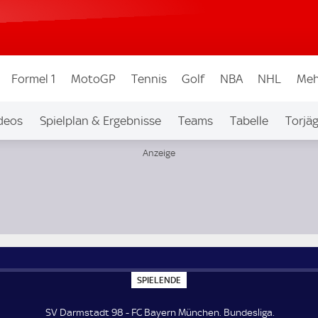
Formel 1
MotoGP
Tennis
Golf
NBA
NHL
Meh
deos
Spielplan & Ergebnisse
Teams
Tabelle
Torjä
S
SPIELENDE
P
I
E
SV Darmstadt 98 - FC Bayern München. Bundesliga.