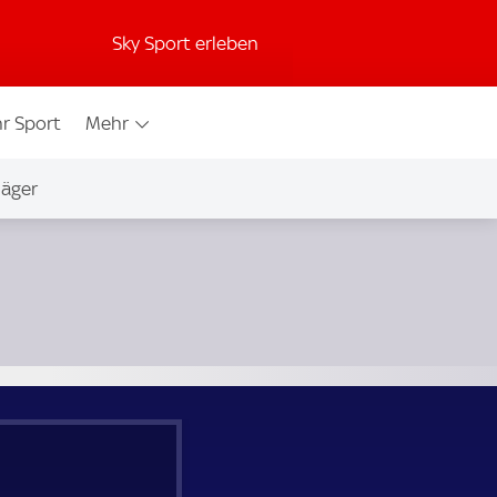
Sky Sport erleben
r Sport
Mehr
jäger