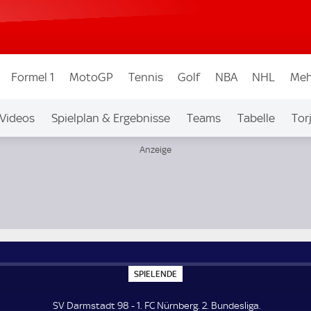
Formel 1
MotoGP
Tennis
Golf
NBA
NHL
Meh
Videos
Spielplan & Ergebnisse
Teams
Tabelle
Tor
bew.
Auf Sky
S
SPIELENDE
P
I
E
SV Darmstadt 98 - 1. FC Nürnberg. 2. Bundesliga.