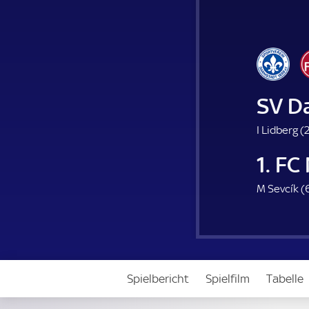
SV D
I Lidberg (
2
1. FC
M Sevcík (
Spielbericht
Spielfilm
Tabelle