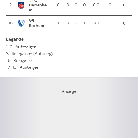
1. FC
2
Heidenhei
0
0
0
0
0:0
0
0
m
VfL
18
1
0
0
1
0:1
-1
0
Bochum
Legende
1., 2.: Aufsteiger
3.: Relegation (Aufstieg)
16.: Relegation
17., 18.: Absteiger