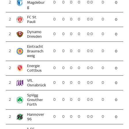
2
Magdebur
0
0
0
0
0:0
0
0
g
FC St.
2
0
0
0
0
0:0
0
0
Pauli
Dynamo
2
0
0
0
0
0:0
0
0
Dresden
Eintracht
2
Braunsch
0
0
0
0
0:0
0
0
weig
Energie
2
0
0
0
0
0:0
0
0
Cottbus
VfL
2
0
0
0
0
0:0
0
0
Osnabrück
SpVgg
2
Greuther
0
0
0
0
0:0
0
0
Fürth
Hannover
2
0
0
0
0
0:0
0
0
96