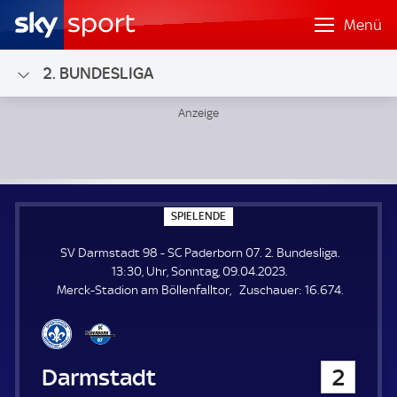
Menü
2. BUNDESLIGA
SV Darmstadt 98 - SC Paderborn 07; 2. Bundesliga
S
SPIELENDE
P
I
SV Darmstadt 98 - SC Paderborn 07. 2. Bundesliga.
E
L
13:30, Uhr, Sonntag, 09.04.2023.
E
Z
Merck-Stadion am Böllenfalltor
Zuschauer:
16.674.
N
D
u
E
s
c
h
SV Darmstadt 98
2
a