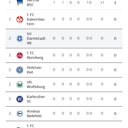
Hertha
1
1
1
0
0
1:0
+1
3
BSC
1. FC
2
Kaiserslau
0
0
0
0
0:0
0
0
tern
SV
2
Darmstadt
0
0
0
0
0:0
0
0
98
1. FC
2
0
0
0
0
0:0
0
0
Nürnberg
Holstein
2
0
0
0
0
0:0
0
0
Kiel
VfL
2
0
0
0
0
0:0
0
0
Wolfsburg
Karlsruher
2
0
0
0
0
0:0
0
0
SC
Arminia
2
0
0
0
0
0:0
0
0
Bielefeld
1. FC