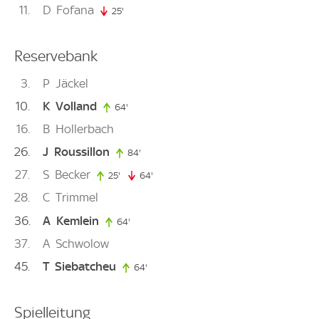
11
D
Fofana
25'
25. minute
Reservebank
3
P
Jäckel
10
K
Volland
64'
64. minute
16
B
Hollerbach
26
J
Roussillon
84'
84. minute
27
S
Becker
25'
25. minute
64'
64. minute
28
C
Trimmel
36
A
Kemlein
64'
64. minute
37
A
Schwolow
45
T
Siebatcheu
64'
64. minute
Spielleitung