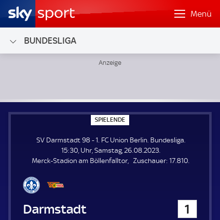
Menü
BUNDESLIGA
SV Darmstadt 98 - 1. FC Union Berlin; Bundesliga
S
SPIELENDE
P
I
SV Darmstadt 98 - 1. FC Union Berlin. Bundesliga.
E
L
15:30, Uhr, Samstag, 26.08.2023.
E
Z
Merck-Stadion am Böllenfalltor
Zuschauer:
17.810.
N
D
u
E
s
c
h
SV Darmstadt 98
1
a