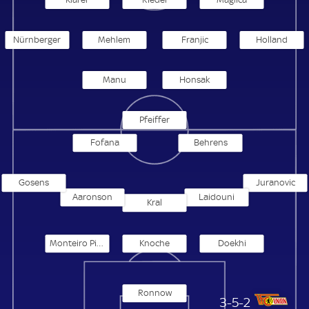
Nürnberger
Mehlem
Franjic
Holland
Manu
Honsak
Pfeiffer
Fofana
Behrens
Gosens
Juranovic
Aaronson
Laidouni
Kral
Monteiro Pinto Leite
Knoche
Doekhi
Ronnow
1. FC Union Berlin
3-5-2