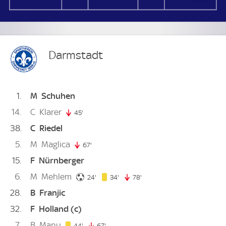
Darmstadt
1
M
Schuhen
14
C
Klarer
45'
45. minute
38
C
Riedel
5
M
Maglica
67'
67. minute
15
F
Nürnberger
6
M
Mehlem
24. minute
34. minute
24'
34'
78'
78. minute
28
B
Franjic
32
F
Holland
(c)
7
B
Manu
44. minute
44'
67'
67. minute