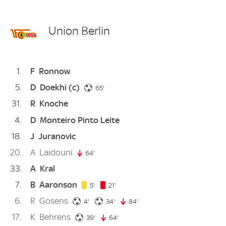
Union Berlin
1
F
Ronnow
5
D
Doekhi
(c)
65. minute
65'
31
R
Knoche
4
D
Monteiro Pinto Leite
18
J
Juranovic
20
A
Laidouni
64'
64. minute
33
A
Kral
7
B
Aaronson
5. minute
21. minute
5'
21'
6
R
Gosens
4. minute
34. minute
4'
34'
84'
84. minute
17
K
Behrens
39. minute
39'
64'
64. minute