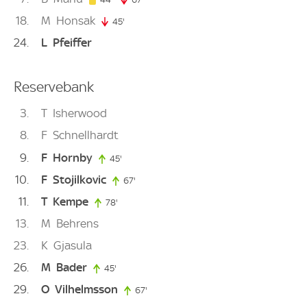
18
M
Honsak
45'
45. minute
24
L
Pfeiffer
Reservebank
3
T
Isherwood
8
F
Schnellhardt
9
F
Hornby
45'
45. minute
10
F
Stojilkovic
67'
67. minute
11
T
Kempe
78'
78. minute
13
M
Behrens
23
K
Gjasula
26
M
Bader
45'
45. minute
29
O
Vilhelmsson
67'
67. minute