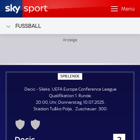
Menü
FUSSBALL
Decic - Sileks; UEFA Europa Conference League Qualifikati
S
SPIELENDE
P
I
Decic - Sileks. UEFA Europa Conference League
E
L
Qualifikation 1. Runde.
E
20:00, Uhr, Donnerstag, 10.07.2025.
N
D
Z
Stadion Tuško Polje
Zuschauer:
300.
E
u
s
c
h
Decic
2