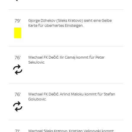
79'
Gjorge Dzhekov (Sileks Kratovo) sieht eine Gelbe
Karte für überhartes Einsteigen.
76'
Wechsel FK Dečić. Ilir Camaj kommt für Petar
Sekulovic.
76'
Wechsel FK Dečić. Arlind Maloku kommt für Stefan
Golubovic.
71'
Wechsel Sileks Kratovo. Kristijan Velinovski kommt