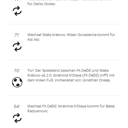
für Darko Dodev.
71'
Wechsel Sileks Kratovo. Miljan Govedarica kommt für
Adi Alic.
70'
Tor! Der Spielstand zwischen FK Dečić und Sileks
Kratovo ist 2:0. Ibrahima N'Diaye (FK Dečić) trifft mit
dem linken Fuß. Vorbereitet von Jonathan Dresaj.
64'
Wechsel FK Dečić. Ibrahima N'Diaye kommt für Balsa
Radusinovic.