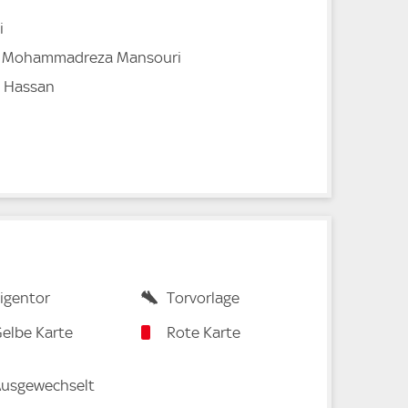
i
, Mohammadreza Mansouri
Hassan
igentor
Torvorlage
elbe Karte
Rote Karte
usgewechselt