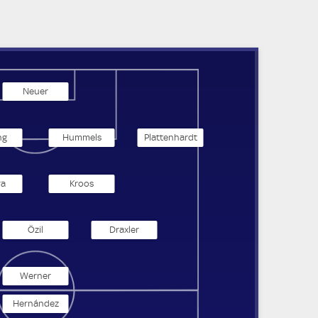
Neuer
ng
Hummels
Plattenhardt
ra
Kroos
Özil
Draxler
Werner
Hernández