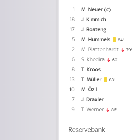
1
M
Neuer
(c)
18
J
Kimmich
17
J
Boateng
5
M
Hummels
84. minu
84'
2
M
Plattenhardt
79'
79. 
6
S
Khedira
60'
60. minute
8
T
Kroos
13
T
Müller
83. minute
83'
10
M
Özil
7
J
Draxler
9
T
Werner
86'
86. minute
Reservebank