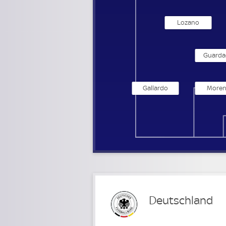
Lozano
Guarda
Gallardo
More
Deutschland