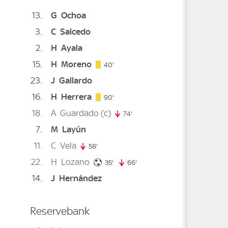
13
G
Ochoa
3
C
Salcedo
2
H
Ayala
15
H
Moreno
te
40. minute
40'
23
J
Gallardo
minute
16
H
Herrera
90. minute
90'
18
A
Guardado
(c)
74'
74. minute
7
M
Layún
11
C
Vela
58'
58. minute
22
H
Lozano
35. minute
35'
66'
66. minute
14
J
Hernández
Reservebank