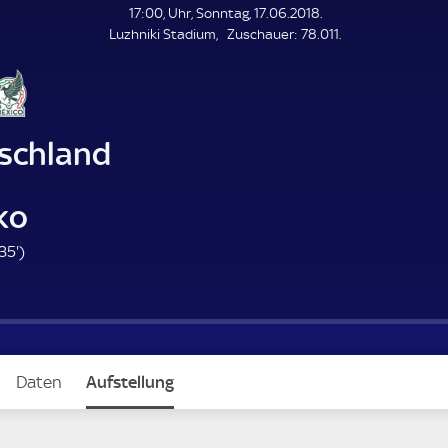
L
17:00, Uhr, Sonntag, 17.06.2018.
E
Z
Luzhniki Stadium
Zuschauer:
78.011.
N
D
u
E
s
c
h
a
schland
u
e
r
ko
3
35'
)
5
.
m
i
n
Daten
Aufstellung
u
t
e