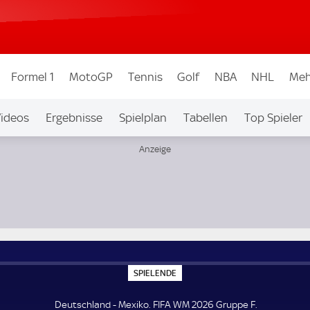
Formel 1
MotoGP
Tennis
Golf
NBA
NHL
Meh
ideos
Ergebnisse
Spielplan
Tabellen
Top Spieler
ew.
S
SPIELENDE
P
I
E
Deutschland - Mexiko. FIFA WM 2026 Gruppe F.