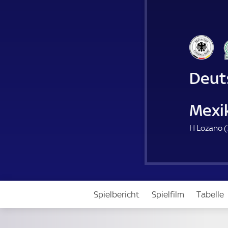
Deut
Mexi
H Lozano (
Spielbericht
Spielfilm
Tabelle