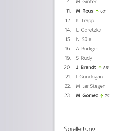
4
M
Ginter
11
M
Reus
60'
60. minute
12
K
Trapp
14
L
Goretzka
15
N
Süle
16
A
Rüdiger
19
S
Rudy
20
J
Brandt
86'
86. minute
21
I
Gündogan
22
M
ter Stegen
23
M
Gomez
79'
79. minute
Spielleitung