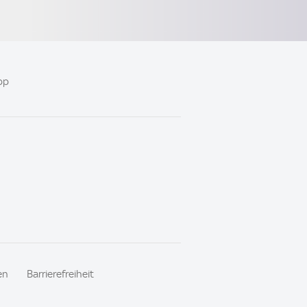
pp
en
Barrierefreiheit