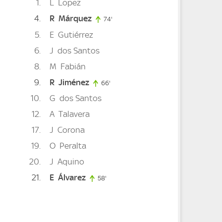
1
L
Lopez
4
R
Márquez
74'
74. minute
5
E
Gutiérrez
6
J
dos Santos
8
M
Fabián
9
R
Jiménez
66'
66. minute
10
G
dos Santos
12
A
Talavera
17
J
Corona
19
O
Peralta
20
J
Aquino
21
E
Álvarez
58'
58. minute