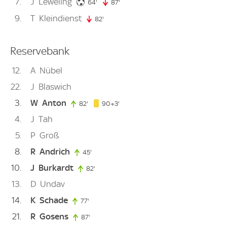
7
J
Leweling
64. minute
64'
87'
87. minute
9
T
Kleindienst
82'
82. minute
Reservebank
12
A
Nübel
22
J
Blaswich
3
W
Anton
93. minute
82'
82. minute
90+3'
4
J
Tah
5
P
Groß
8
R
Andrich
45'
45. minute
10
J
Burkardt
82'
82. minute
13
D
Undav
14
K
Schade
77'
77. minute
21
R
Gosens
87'
87. minute