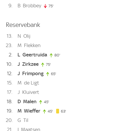
9
B
Brobbey
75'
75. minute
Reservebank
13
N
Olij
23
M
Flekken
2
L
Geertruida
80'
80. minute
10
J
Zirkzee
75'
75. minute
12
J
Frimpong
65'
65. minute
15
M
de Ligt
17
J
Kluivert
18
D
Malen
45'
45. minute
19
M
Wieffer
63. minute
45'
45. minute
63'
20
G
Til
21
I
Maatsen