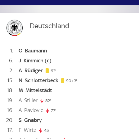
Deutschland
1
O
Baumann
6
J
Kimmich
(c)
2
A
Rüdiger
63. minute
63'
15
N
Schlotterbeck
93. minute
90+3'
18
M
Mittelstädt
19
A
Stiller
82'
82. minute
16
A
Pavlovic
77'
77. minute
20
S
Gnabry
17
F
Wirtz
45'
45. minute