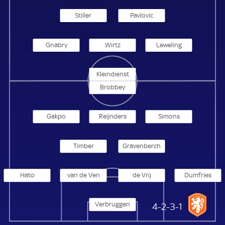
Stiller
Pavlovic
Gnabry
Wirtz
Leweling
Kleindienst
Brobbey
Gakpo
Reijnders
Simons
Timber
Gravenberch
Hato
van de Ven
de Vrij
Dumfries
Verbruggen
Niederlande
4-2-3-1