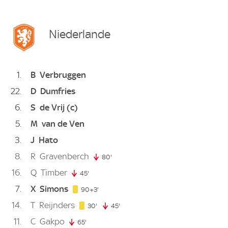
Niederlande
1
B
Verbruggen
22
D
Dumfries
6
S
de Vrij
(c)
5
M
van de Ven
3
J
Hato
8
R
Gravenberch
80'
80. minute
16
Q
Timber
45'
45. minute
7
X
Simons
93. minute
90+3'
14
T
Reijnders
30. minute
30'
45'
45. minute
11
C
Gakpo
65'
65. minute