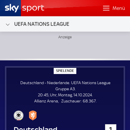
Menü
UEFA NATIONS LEAGUE
Deutschland - Niederlande; UEFA Nations League Gruppe 
S
SPIELENDE
P
I
Deutschland - Niederlande. UEFA Nations League
E
L
Gruppe A3.
E
20:45, Uhr, Montag, 14.10.2024.
N
D
Z
Allianz Arena
Zuschauer:
68.367.
E
u
s
c
h
Deutschland
1