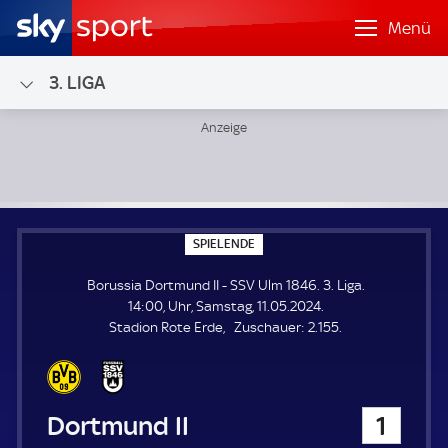
Menü
3. LIGA
Borussia Dortmund II - SSV Ulm 1846; 3. Liga
S
SPIELENDE
P
I
Borussia Dortmund II - SSV Ulm 1846. 3. Liga.
E
L
14:00, Uhr, Samstag, 11.05.2024.
E
Z
Stadion Rote Erde
Zuschauer:
2.155.
N
D
u
E
s
c
h
Borussia Dortmund II
1
a