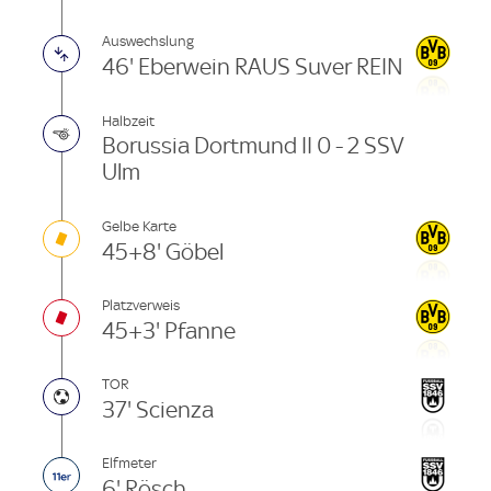
Auswechslung
46' Eberwein RAUS Suver REIN
Halbzeit
Borussia Dortmund II 0 - 2 SSV
Ulm
Gelbe Karte
45+8' Göbel
Platzverweis
45+3' Pfanne
TOR
37' Scienza
Elfmeter
6' Rösch