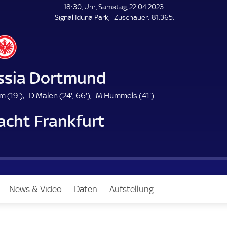
L
18:30, Uhr, Samstag, 22.04.2023.
E
Z
Signal Iduna Park
Zuschauer:
81.365.
N
D
u
E
s
c
h
a
ssia Dortmund
u
e
1
2
6
4
m (
19'
)
D Malen (
24'
,
66'
)
M Hummels (
41'
)
r
9
4
6
1
acht Frankfurt
.
.
.
.
m
m
m
m
i
i
i
i
n
n
n
n
u
u
u
u
t
t
t
t
e
e
e
e
News & Video
Daten
Aufstellung