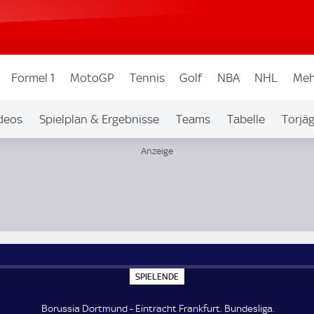
Formel 1
MotoGP
Tennis
Golf
NBA
NHL
Meh
deos
Spielplan & Ergebnisse
Teams
Tabelle
Torjä
S
SPIELENDE
P
I
E
Borussia Dortmund - Eintracht Frankfurt. Bundesliga.