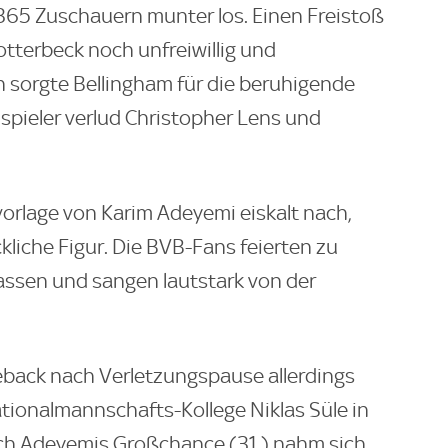
.365 Zuschauern munter los. Einen Freistoß
otterbeck noch unfreiwillig und
n sorgte Bellingham für die beruhigende
spieler verlud Christopher Lens und
vorlage von Karim Adeyemi eiskalt nach,
liche Figur. Die BVB-Fans feierten zu
ssen und sangen lautstark von der
back nach Verletzungspause allerdings
ationalmannschafts-Kollege Niklas Süle in
ach Adeyemis Großchance (31.) nahm sich