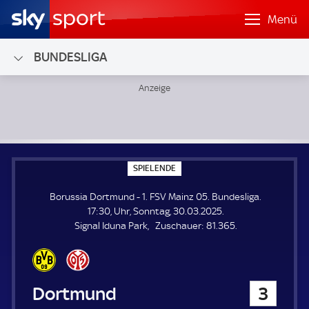
Menü
BUNDESLIGA
Borussia Dortmund - 1. FSV Mainz 05; Bundesliga
S
SPIELENDE
P
I
Borussia Dortmund - 1. FSV Mainz 05. Bundesliga.
E
L
17:30, Uhr, Sonntag, 30.03.2025.
E
Z
Signal Iduna Park
Zuschauer:
81.365.
N
D
u
E
s
c
h
Borussia Dortmund
3
a