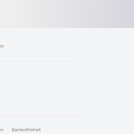
pp
en
Barrierefreiheit