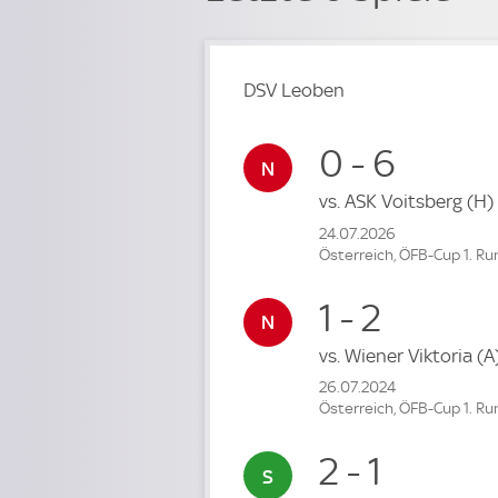
DSV Leoben
0 - 6
vs.
ASK Voitsberg
(H)
24.07.2026
Österreich, ÖFB-Cup 1. R
1 - 2
vs.
Wiener Viktoria
(A
26.07.2024
Österreich, ÖFB-Cup 1. R
2 - 1