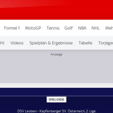
Formel 1
MotoGP
Tennis
Golf
NBA
NHL
Meh
cht
Videos
Spielplan & Ergebnisse
Tabelle
Torjäge
S
SPIELENDE
P
I
E
DSV Leoben - Kapfenberger SV. Österreich, 2. Liga.