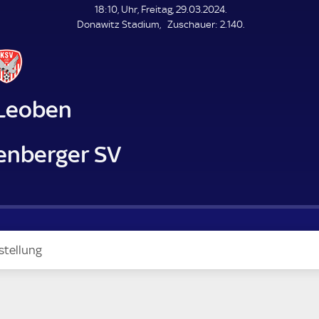
L
18:10, Uhr, Freitag, 29.03.2024.
E
Z
Donawitz Stadium
Zuschauer:
2.140.
N
D
u
E
s
c
h
a
Leoben
u
e
r
enberger SV
stellung