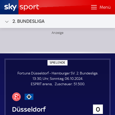
Menü
2. BUNDESLIGA
Fortuna Düsseldorf - Hamburger SV; 2. Bundesliga
S
SPIELENDE
P
I
Fortuna Düsseldorf - Hamburger SV. 2. Bundesliga.
E
L
13:30, Uhr, Sonntag, 06.10.2024.
E
Z
ESPRIT arena
Zuschauer:
51.500.
N
D
u
E
s
c
h
Fortuna Düsseldorf
0
a