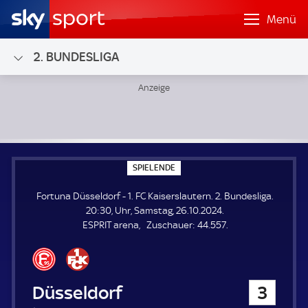
Menü
2. BUNDESLIGA
Fortuna Düsseldorf - 1. FC Kaiserslautern; 2. Bundesliga
S
SPIELENDE
P
I
Fortuna Düsseldorf - 1. FC Kaiserslautern. 2. Bundesliga.
E
L
20:30, Uhr, Samstag, 26.10.2024.
E
Z
ESPRIT arena
Zuschauer:
44.557.
N
D
u
E
s
c
h
Fortuna Düsseldorf
3
a