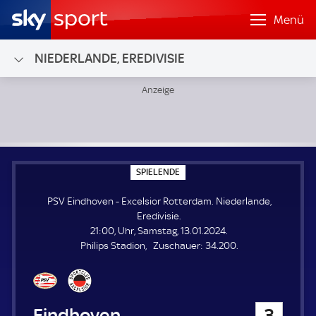
Menü
NIEDERLANDE, EREDIVISIE
PSV Eindhoven - Excelsior Rotterdam; Niederlande, Eredivi
S
SPIELENDE
P
I
PSV Eindhoven - Excelsior Rotterdam. Niederlande,
E
L
Eredivisie.
E
21:00, Uhr, Samstag, 13.01.2024.
N
D
Z
Philips Stadion
Zuschauer:
34.200.
E
u
s
c
h
PSV Eindhoven
3