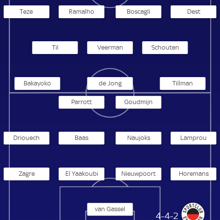
Teze
Ramalho
Boscagli
Dest
Til
Veerman
Schouten
Bakayoko
de Jong
Tillman
Parrott
Goudmijn
Driouech
Baas
Naujoks
Lamprou
Zagre
El Yaakoubi
Nieuwpoort
Horemans
van Gassel
Excelsior Rotterdam
4-4-2