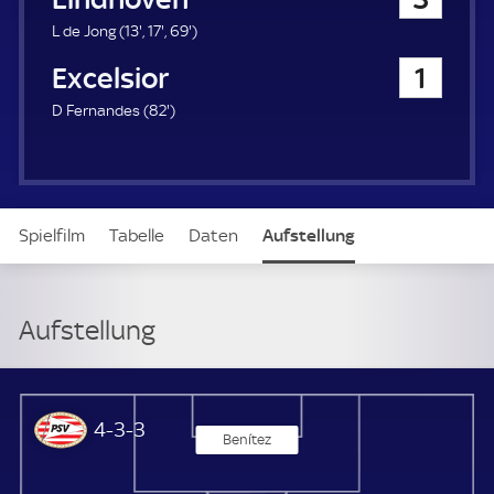
a
u
1
1
6
L de Jong (
13'
,
17'
,
69'
)
e
3
7
9
Excelsior Rotterdam
1
r
.
.
.
m
m
m
8
D Fernandes (
82'
)
i
i
i
2
n
n
n
.
u
u
u
m
t
t
t
i
e
e
e
n
Spielfilm
Tabelle
Daten
Aufstellung
u
t
e
Aufstellung
PSV Eindhoven
4-3-3
Benítez