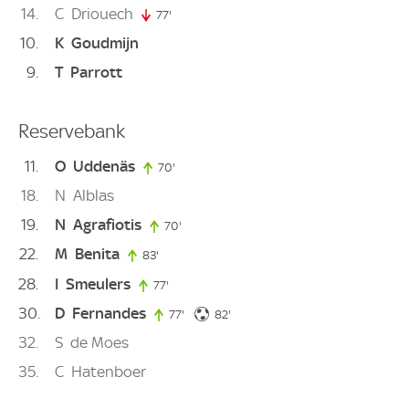
14
C
Driouech
77'
77. minute
10
K
Goudmijn
9
T
Parrott
Reservebank
11
O
Uddenäs
70'
70. minute
18
N
Alblas
19
N
Agrafiotis
70'
70. minute
22
M
Benita
83'
83. minute
28
I
Smeulers
77'
77. minute
30
D
Fernandes
82. minute
77'
77. minute
82'
32
S
de Moes
35
C
Hatenboer