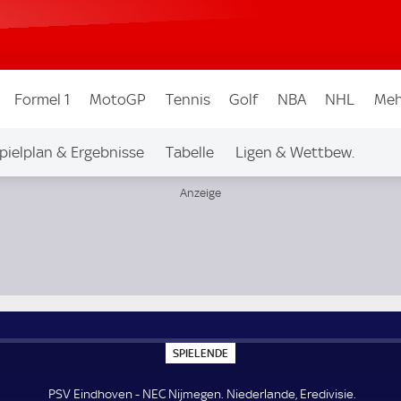
Formel 1
MotoGP
Tennis
Golf
NBA
NHL
Meh
pielplan & Ergebnisse
Tabelle
Ligen & Wettbew.
S
SPIELENDE
P
I
E
PSV Eindhoven - NEC Nijmegen. Niederlande, Eredivisie.