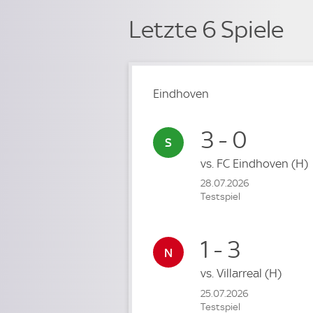
Letzte 6 Spiele
Eindhoven
3 - 0
vs.
FC Eindhoven
(H)
28.07.2026
Testspiel
1 - 3
vs.
Villarreal
(H)
25.07.2026
Testspiel