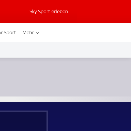
Sky Sport erleben
r Sport
Mehr