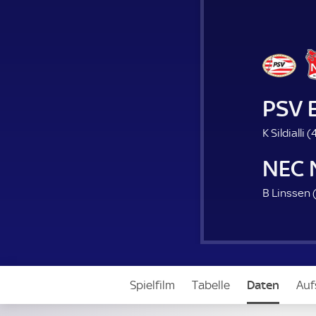
PSV 
K Sildialli (
4
NEC 
B Linssen 
Spielfilm
Tabelle
Daten
Auf