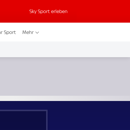
Sky Sport erleben
r Sport
Mehr