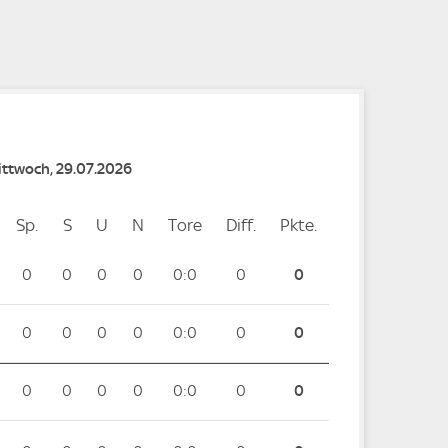
e
Mittwoch, 29.07.2026
Sp.
Spiele
S
Siege
U
Unentschieden
N
Niederlagen
Tore
Tore
Diff.
Differenz
Pkte.
Punkte
0
0
0
0
0:0
0
0
0
0
0
0
0:0
0
0
0
0
0
0
0:0
0
0