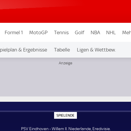
Formel 1
MotoGP
Tennis
Golf
NBA
NHL
Meh
pielplan & Ergebnisse
Tabelle
Ligen & Wettbew.
S
SPIELENDE
P
I
E
PSV Eindhoven - Willem II. Niederlande, Eredivisie.