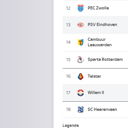
PEC Zwolle
12
PSV Eindhoven
13
Cambuur
14
Leeuwarden
Sparta Rotterdam
15
16
Telstar
Willem II
17
18
SC Heerenveen
Legende