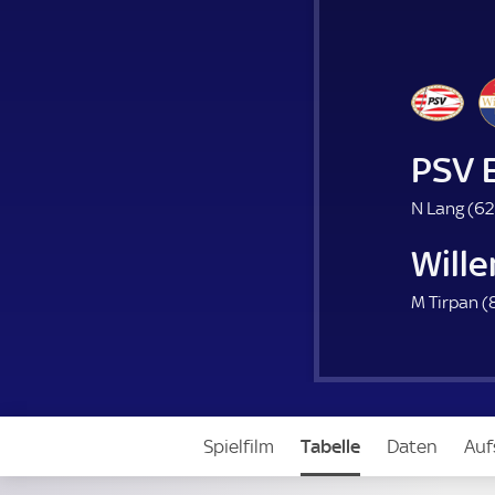
PSV 
N Lang (
62
Wille
M Tirpan (
Spielfilm
Tabelle
Daten
Auf