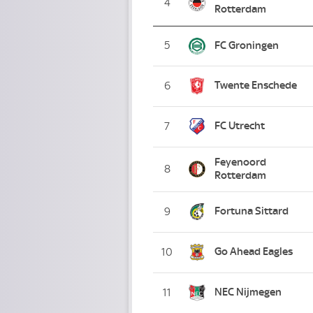
4
Rotterdam
5
FC Groningen
Twente Enschede
6
FC Utrecht
7
Feyenoord
8
Rotterdam
Fortuna Sittard
9
Go Ahead Eagles
10
NEC Nijmegen
11